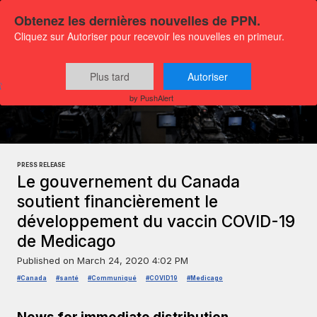
Obtenez les dernières nouvelles de PPN.
Cliquez sur Autoriser pour recevoir les nouvelles en primeur.
Plus tard
Autoriser
Press releases
General news
by PushAlert
PRESS RELEASE
Le gouvernement du Canada
soutient financièrement le
développement du vaccin COVID-19
de Medicago
Published on
March 24, 2020 4:02 PM
#Canada
#santé
#Communiqué
#COVID19
#Medicago