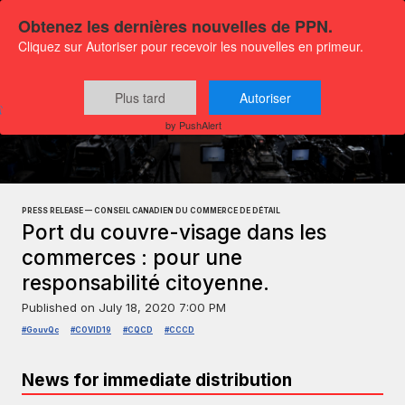
Obtenez les dernières nouvelles de PPN.
Cliquez sur Autoriser pour recevoir les nouvelles en primeur.
Plus tard
Autoriser
Press releases
General news
by PushAlert
PRESS RELEASE — CONSEIL CANADIEN DU COMMERCE DE DÉTAIL
Port du couvre-visage dans les
commerces : pour une
responsabilité citoyenne.
Published on
July 18, 2020 7:00 PM
#GouvQc
#COVID19
#CQCD
#CCCD
News for immediate distribution