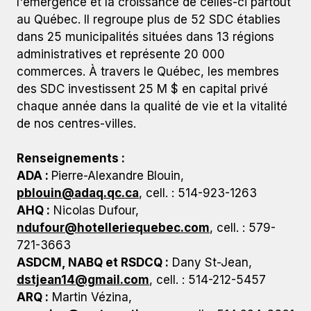
l'émergence et la croissance de celles-ci partout
au Québec. Il regroupe plus de 52 SDC établies
dans 25 municipalités situées dans 13 régions
administratives et représente 20 000
commerces. À travers le Québec, les membres
des SDC investissent 25 M $ en capital privé
chaque année dans la qualité de vie et la vitalité
de nos centres-villes.
Renseignements :
ADA :
Pierre-Alexandre Blouin,
pblouin@adaq.qc.ca
, cell. : 514-923-1263
AHQ :
Nicolas Dufour,
ndufour@hotelleriequebec.com
, cell. : 579-
721-3663
ASDCM, NABQ et RSDCQ :
Dany St-Jean,
dstjean14@gmail.com
, cell. : 514-212-5457
ARQ :
Martin Vézina,