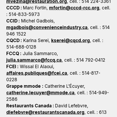
mvezina@restauration.org
, cell. : 514 224-3361
CCCD :
Marc Fortin,
mfortin@cccd-rcc.org
, cell.
: 514-833-5973
CCID :
Michel Gadbois,
mgadbois@convenienceindustry.ca
, cell. : 514
946 1522
CQCD :
Karina Serei,
kserei@cqcd.org
, cell. :
514-688-0128
FCCQ :
Julia Sammarco,
julia.sammarco@fccq.ca
, cell. : 514 792-0412
FCEI :
Wissal El Alaoui,
affaires.publiques@fcei.ca
, cell. : 514-817-
0228
Grappe mmode
:
Catherine L'Écuyer,
catherine.lecuyer@mmode.ca
, cell. : 514-949-
2586
Restaurants Canada :
David Lefebvre,
dlefebvre@restaurantscanada.org
, cell. : 613