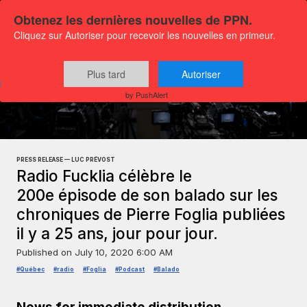
Obtenez les dernières nouvelles de PPN.
Cliquez sur Autoriser pour recevoir les nouvelles en primeur.
Plus tard
Autoriser
Press releases
Culture and media
by PushAlert
PRESS RELEASE — LUC PRÉVOST
Radio Fucklia célèbre le
200e épisode de son balado sur les
chroniques de Pierre Foglia publiées
il y a 25 ans, jour pour jour.
Published on
July 10, 2020 6:00 AM
#Québec
#radio
#Foglia
#Podcast
#Balado