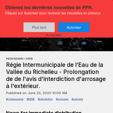
Obtenez les dernières nouvelles de PPN.
Cliquez sur Autoriser pour recevoir les nouvelles en primeur.
Plus tard
Autoriser
Press releases
General news
by PushAlert
PRESS RELEASE — RIEVR
Régie Intermunicipale de l’Eau de la
Vallée du Richelieu - Prolongation
de de l'avis d'interdiction d'arrosage
à l'extérieur.
Published on
June 22, 2020 10:00 AM
#Communiqué
#RIEVR
#Interdiction
#arrosage
#canicule