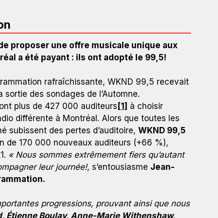
on
 de proposer une offre musicale unique aux
al a été payant : ils ont adopté le 99,5!
ogrammation rafraîchissante, WKND 99,5 recevait
la sortie des sondages de l’Automne.
 sont plus de 427 000 auditeurs
[1]
à choisir
dio différente à Montréal. Alors que toutes les
 subissent des pertes d’auditoire,
WKND 99,5
ion de 170 000 nouveaux auditeurs (+66 %),
1.
« Nous sommes extrêmement fiers qu’autant
ompagner leur journée!
, s’entousiasme
Jean-
grammation.
portantes progressions, prouvant ainsi que nous
 Montréal!
, Étienne Boulay, Anne-Marie Withenshaw,