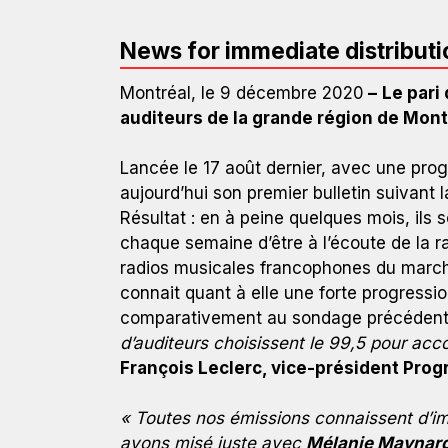
News for immediate distributi
Montréal, le 9 décembre 2020
–
Le pari
auditeurs de la grande région de Montré
Lancée le 17 août dernier, avec une pr
aujourd’hui son premier bulletin suivant 
Résultat : en à peine quelques mois, ils
chaque semaine d’être à l’écoute de la ra
radios musicales francophones du marché
connait quant à elle une forte progress
comparativement au sondage précédent
d’auditeurs choisissent le 99,5 pour acc
François Leclerc, vice-président Pro
« Toutes nos émissions connaissent d’im
WKND 99,5 : la station en plus forte croissance à
avons misé juste avec
Mélanie Maynard