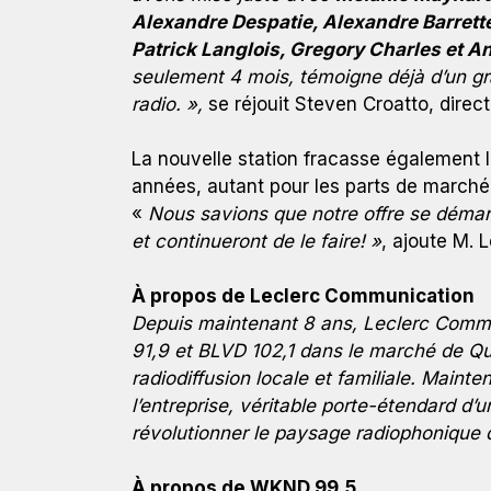
Alexandre Despatie, Alexandre Barrett
Patrick Langlois, Gregory Charles et A
seulement 4 mois, témoigne déjà d’un gr
radio. »,
se réjouit Steven Croatto, dire
La nouvelle station fracasse également 
années, autant pour les parts de march
«
Nous savions que notre offre se démarq
et continueront de le faire! »
, ajoute M. L
À propos de Leclerc Communication
Depuis maintenant 8 ans, Leclerc Commun
91,9 et BLVD 102,1 dans le marché de Qué
radiodiffusion locale et familiale. Maint
l’entreprise, véritable porte-étendard d’
révolutionner le paysage radiophonique d
À propos de WKND 99,5