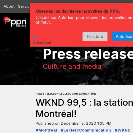
About
Services
Resources
Send
Correspondents
Contact us
Obtenez les dernières nouvelles de PPN.
Cliquez sur Autoriser pour recevoir les nouvelles en
primeur.
Channels
Press releases
Plus tard
Autoriser
by PushAlert
Press releas
Culture and media
PRESS RELEASE — LECLERC COMMUNICATION
WKND 99,5 : la station
Montréal!
Published on
December 9, 2020 1:35 PM
#Montréal
#LeclercCommunication
#WKND