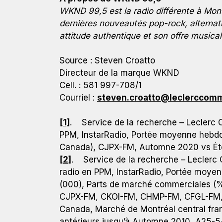
WKND 99,5 est la radio différente à Mo
dernières nouveautés pop-rock, alternat
attitude authentique et son offre musica
Source : Steven Croatto
Directeur de la marque WKND
Cell. : 581 997-708/1
Courriel :
steven.croatto@leclerccomm
[1]
. Service de la recherche – Leclerc
PPM, InstarRadio, Portée moyenne hebdo
Canada), CJPX-FM, Automne 2020 vs Été
[2]
. Service de la recherche – Leclerc
radio en PPM, InstarRadio, Portée moye
(000), Parts de marché commerciales (%)
CJPX-FM, CKOI-FM, CHMP-FM, CFGL-FM,
Canada, Marché de Montréal central fr
antérieurs jusqu’à Automne 2010, A25-54