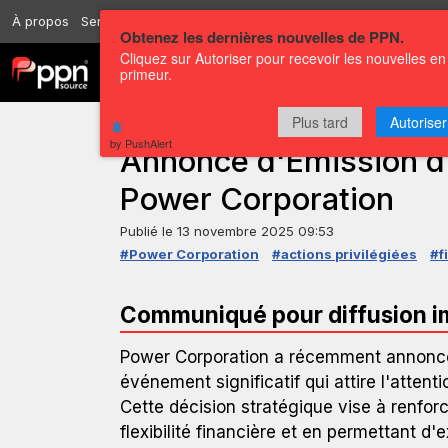
À propos
Services
Ressources
Envoyer
Correspondants
Conta
Obtenez les dernières nouvelles de PPN.
Cliquez sur Autoriser pour recevoir les nouvelles en
Chaînes
Communiqués
primeur.
Plus tard
Autoriser
COMMUNIQUÉ DE PRESSE — GLOBENEWSWIRE
by PushAlert
Annonce d'Émission d'
Power Corporation
Publié le
13 novembre 2025 09:53
#Power Corporation
#actions privilégiées
#f
Communiqué pour diffusion 
Power Corporation a récemment annoncé l
événement significatif qui attire l'attent
Cette décision stratégique vise à renforc
flexibilité financière et en permettant d