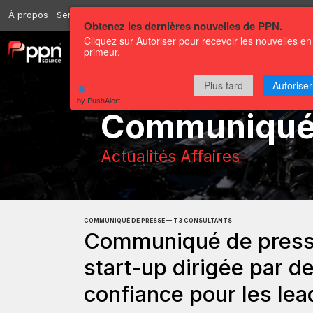
À propos
Services
Ressources
Envoyer
Correspondants
Conta
Obtenez les dernières nouvelles de PPN.
Cliquez sur Autoriser pour recevoir les nouvelles en
primeur.
Chaînes
Communiqués
Plus tard
Autoriser
by PushAlert
Communiqu
Actualités Affaires
COMMUNIQUÉ DE PRESSE — T3 CONSULTANTS
Communiqué de presse
start-up dirigée par d
confiance pour les lead