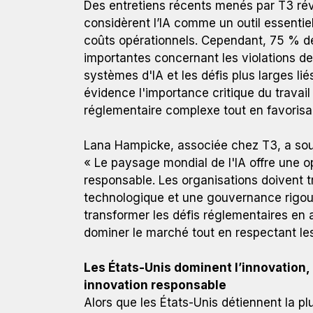
Des entretiens récents menés par T3 ré
considèrent l’IA comme un outil essentiel
coûts opérationnels. Cependant, 75 % d
Lana Hampicke, Jen Gennai, Gwendoline Grollier
importantes concernant les violations de
systèmes d'IA et les défis plus larges lié
évidence l'importance critique du trava
réglementaire complexe tout en favorisan
Lana Hampicke, associée chez T3, a souli
« Le paysage mondial de l'IA offre une 
responsable. Les organisations doivent t
technologique et une gouvernance rigou
transformer les défis réglementaires en
dominer le marché tout en respectant le
Les États-Unis dominent l’innovation
innovation responsable
Alors que les États-Unis détiennent la p