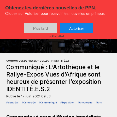
Obtenez les dernières nouvelles de PPN.
Cliquez sur Autoriser pour recevoir les nouvelles en primeur.
Plus tard
Autoriser
Communiqués
Culture et médias
by PushAlert
COMMUNIQUÉ DE PRESSE — COLLECTIF IDENTITÉ.E.S
Communiqué : L’Artothèque et le
Rallye-Expos Vues d’Afrique sont
heureux de présenter l’exposition
IDENTITÉ.E.S.2
Publié le
17 juin 2021 09:53
#Montréal
#CultureQc
#Communiqué
#Exposition
#Artothèque
#Arts