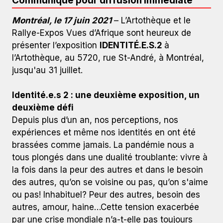
Communiqué pour diffusion immédiate
Montréal, le 17 juin 2021
– L’Artothèque et le
Rallye-Expos Vues d’Afrique sont heureux de
présenter l’exposition
IDENTITÉ.E.S.2
à
l’Artothèque, au 5720, rue St-André, à Montréal,
jusqu'au 31 juillet.
Identité.e.s 2 : une deuxième exposition, un
L’Artothèque et le Rallye-Expos Vues d’Afrique sont
deuxième défi
heureux de présenter l’exposition IDENTITÉ.E.S.2 à
Depuis plus d’un an, nos perceptions, nos
l’Artothèque, au 5720, rue St-André, à Montréal, jusqu'au
31 juillet.
expériences et même nos identités en ont été
brassées comme jamais. La pandémie nous a
tous plongés dans une dualité troublante: vivre à
la fois dans la peur des autres et dans le besoin
des autres, qu’on se voisine ou pas, qu’on s'aime
ou pas! Inhabituel? Peur des autres, besoin des
autres, amour, haine…Cette tension exacerbée
par une crise mondiale n’a-t-elle pas toujours