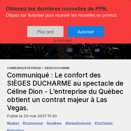
Obtenez les dernières nouvelles de PPN.
Cliquez sur Autoriser pour recevoir les nouvelles en primeur.
Plus tard
Autoriser
Communiqués
Actualités Affaires
by PushAlert
COMMUNIQUÉ DE PRESSE — SIÈGES DUCHARME
Communiqué : Le confort des
SIÈGES DUCHARME au spectacle de
Céline Dion - L’entreprise du Québec
obtient un contrat majeur à Las
Vegas.
Publié le
20 mai 2021 15:30
#Québec
#Communiqué
#LasVegas
#SiègesDucharme
#TheTheatre
#CélineDion