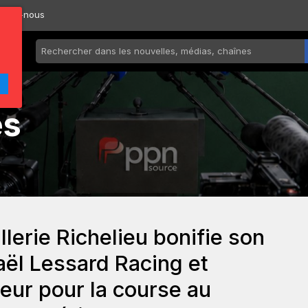
ctez-nous
és
erie Richelieu bonifie son
aël Lessard Racing et
eur pour la course au