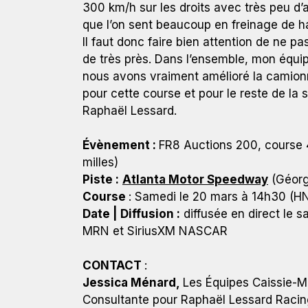
300 km/h sur les droits avec très peu d’a
que l’on sent beaucoup en freinage de h
Il faut donc faire bien attention de ne p
de très près. Dans l’ensemble, mon équip
nous avons vraiment amélioré la camionn
pour cette course et pour le reste de la
Raphaël Lessard.
Évènement :
FR8 Auctions 200, course 4
milles)
Piste :
Atlanta Motor Speedway
(Géorgi
Course
: Samedi le 20 mars à 14h30 (H
Date | Diffusion :
diffusée en direct le 
MRN et SiriusXM NASCAR
CONTACT
:
Jessica Ménard,
Les Équipes Caissie-M
Consultante pour Raphaël Lessard Raci