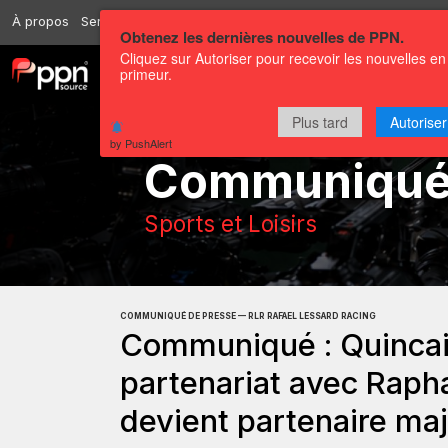
À propos
Services
Ressources
Envoyer
Correspondants
Conta
Obtenez les dernières nouvelles de PPN.
Cliquez sur Autoriser pour recevoir les nouvelles en
primeur.
Chaînes
Communiqués
Plus tard
Autoriser
by PushAlert
Communiqu
Sports et Loisirs
COMMUNIQUÉ DE PRESSE — RLR RAFAEL LESSARD RACING
Communiqué : Quincaill
partenariat avec Raph
devient partenaire maj