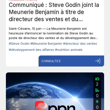
Communiqué : Steve Godin joint la
Meunerie Benjamin à titre de
directeur des ventes et du
développement des affaires.
Saint-Césaire, 15 juin — La Meunerie Benjamin est
heureuse d’annoncer la nomination de Steve Godin au
poste de directeur des ventes et du développement des...
#Steve Godin
#Meunerie Benjamin
#directeur des ventes
#développement des affaires
#nutrition animale
CONSULTEZ
2
0
0