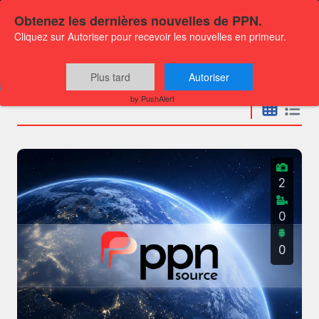
Obtenez les dernières nouvelles de PPN.
Cliquez sur Autoriser pour recevoir les nouvelles en primeur.
Communiqués
Plus tard
Autoriser
by PushAlert
2
0
0