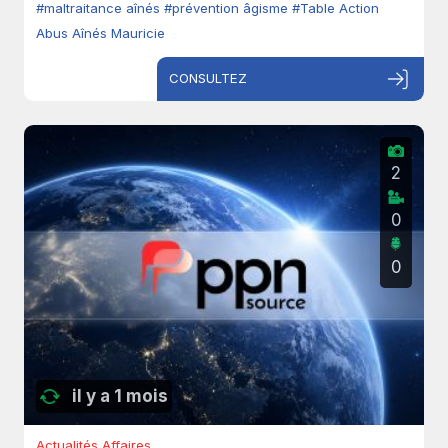
#maltraitance aînés
#prévention âgisme
#Table Action
Abus Aînés Mauricie
CONSULTEZ
2
0
0
il y a 1 mois
Actualités Affaires