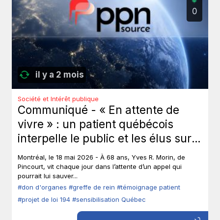
0
il y a 2 mois
Société et Intérêt publique
Communiqué - « En attente de
vivre » : un patient québécois
interpelle le public et les élus sur
le don d’organes.
Montréal, le 18 mai 2026 - À 68 ans, Yves R. Morin, de
Pincourt, vit chaque jour dans l’attente d’un appel qui
pourrait lui sauver...
#don d'organes
#greffe de rein
#témoignage patient
#projet de loi 194
#sensibilisation Québec