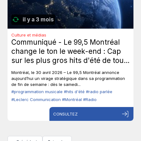
il y a 3 mois
Culture et médias
Communiqué - Le 99,5 Montréal
change le ton le week-end : Cap
sur les plus gros hits d'été de tous
les temps, sans toucher à ses voix
Montréal, le 30 avril 2026 – Le 99,5 Montréal annonce
fortes en semaine.
aujourd’hui un virage stratégique dans sa programmation
de fin de semaine : dès le samedi...
#programmation musicale
#hits d'été
#radio parlée
#Leclerc Communication
#Montréal
#Radio
CONSULTEZ