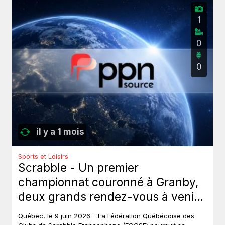
1
0
0
il y a 1 mois
Sports et Loisirs
Scrabble - Un premier
championnat couronné à Granby,
deux grands rendez-vous à venir
au Québec.
Québec, le 9 juin 2026 – La Fédération Québécoise des