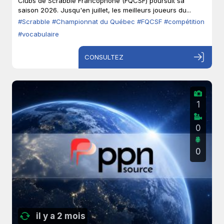
Clubs de Scrabble Francophone (FQCSF) poursuit sa
saison 2026. Jusqu'en juillet, les meilleurs joueurs du...
#Scrabble
#Championnat du Québec
#FQCSF
#compétition
#vocabulaire
CONSULTEZ
1
0
0
il y a 2 mois