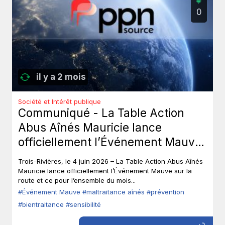
0
il y a 2 mois
Société et Intérêt publique
Communiqué - La Table Action
Abus Aînés Mauricie lance
officiellement l’Événement Mauve
sur la route.
Trois-Rivières, le 4 juin 2026 – La Table Action Abus Aînés
Mauricie lance officiellement l’Événement Mauve sur la
route et ce pour l’ensemble du mois...
#Événement Mauve
#maltraitance aînés
#prévention
#bientraitance
#sensibilité