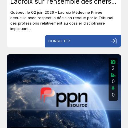
Lacroix sur l’ensemble des chefs
et met un terme à près de six ans
Québec, le 02 juin 2026 - Lacroix Médecine Privée
de procédures disciplinaires.
accueille avec respect la décision rendue par le Tribunal
des professions relativement au dossier disciplinaire
impliquant...
CONSULTEZ
2
0
0