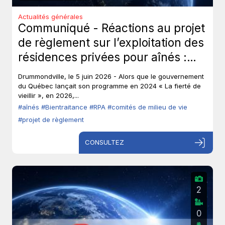
Actualités générales
Communiqué - Réactions au projet
de règlement sur l’exploitation des
résidences privées pour aînés :
Les aînés ont-ils toujours leur droit
Drummondville, le 5 juin 2026 - Alors que le gouvernement
de parole?
du Québec lançait son programme en 2024 « La fierté de
vieillir », en 2026,...
#aînés
#Bientraitance
#RPA
#comités de milieu de vie
#projet de règlement
CONSULTEZ
2
0