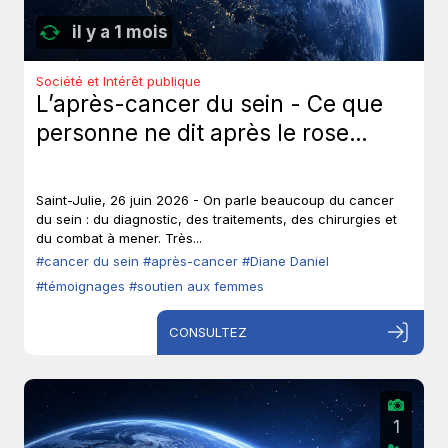
il y a 1 mois
Société et Intérêt publique
L’après-cancer du sein - Ce que
personne ne dit après le rose…
Saint-Julie, 26 juin 2026 - On parle beaucoup du cancer
du sein : du diagnostic, des traitements, des chirurgies et
du combat à mener. Très...
#cancer du sein
#après-cancer
#Diane Daniel
#témoignages
#soutien aux femmes
CONSULTEZ
1