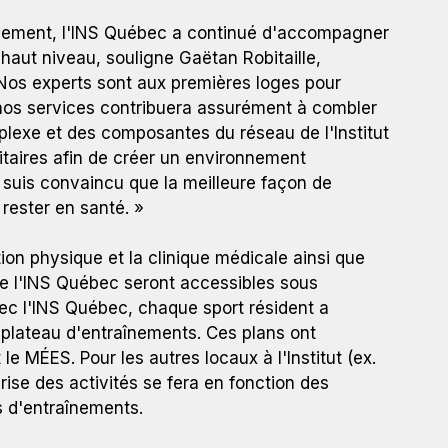
finement, l'INS Québec a continué d'accompagner
 haut niveau, souligne Gaëtan Robitaille,
. Nos experts sont aux premières loges pour
 et paralympique du Canada, l'Institut se déploie à travers
 nos services contribuera assurément à combler
ntres régionaux d'entraînement multisports, de 17 centres
plexe et des composantes du réseau de l'Institut
Parc olympique qui accueille dix groupes d'entraînement de
itaires afin de créer un environnement
e suis convaincu que la meilleure façon de
 rester en santé. »
tion physique et la clinique médicale ainsi que
de l'INS Québec seront accessibles sous
vec l'INS Québec, chaque sport résident a
 plateau d'entraînements. Ces plans ont
 MÉES. Pour les autres locaux à l'Institut (ex.
prise des activités se fera en fonction des
s d'entraînements.