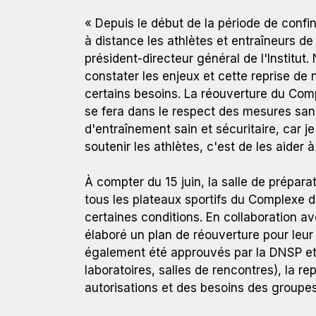
« Depuis le début de la période de con
à distance les athlètes et entraîneurs de
président-directeur général de l'Institut
Membre du Réseau des instituts de sport olympique
constater les enjeux et cette reprise de
le Québec grâce à son réseau composé de huit ce
certains besoins. La réouverture du Com
d'entraînement unisports et de son Complexe du 
se fera dans le respect des mesures san
haut niveau.
d'entraînement sain et sécuritaire, car j
soutenir les athlètes, c'est de les aider à
À compter du 15 juin, la salle de prépara
tous les plateaux sportifs du Complexe 
certaines conditions. En collaboration a
élaboré un plan de réouverture pour leur
également été approuvés par la DNSP et le
laboratoires, salles de rencontres), la re
autorisations et des besoins des groupe