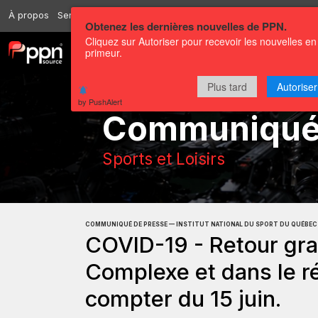
À propos
Services
Ressources
Envoyer
Correspondants
Conta
Obtenez les dernières nouvelles de PPN.
Cliquez sur Autoriser pour recevoir les nouvelles en
primeur.
Chaînes
Communiqués
Plus tard
Autoriser
by PushAlert
Communiqu
Sports et Loisirs
COMMUNIQUÉ DE PRESSE — INSTITUT NATIONAL DU SPORT DU QUÉBEC
COVID-19 - Retour gra
Complexe et dans le r
compter du 15 juin.