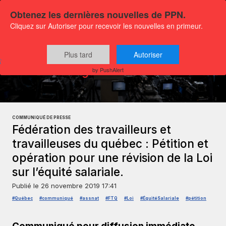
Obtenez les dernières nouvelles de PPN.
Cliquez sur Autoriser pour recevoir les nouvelles en primeur.
Plus tard
Autoriser
Communiqués
Actualités générales
by PushAlert
COMMUNIQUÉ DE PRESSE
Fédération des travailleurs et
travailleuses du québec : Pétition et
opération pour une révision de la Loi
sur l’équité salariale.
Publié le
26 novembre 2019 17:41
#Québec
#communiqué
#assnat
#FTQ
#Loi
#ÉquitéSalariale
#pétition