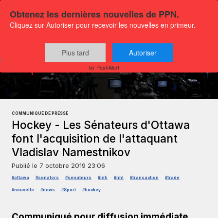
Obtenez les dernières nouvelles de PPN.
Cliquez sur Autoriser pour recevoir les nouvelles en primeur.
Plus tard
Autoriser
Communiqués
Sports et Loisirs
by PushAlert
COMMUNIQUÉ DE PRESSE
Hockey - Les Sénateurs d'Ottawa
font l'acquisition de l'attaquant
Vladislav Namestnikov
Publié le
7 octobre 2019 23:06
#ottawa
#senators
#sénateurs
#lnh
#nhl
#transaction
#trade
#nouvelle
#news
#Sport
#hockey
Communiqué pour diffusion immédiate