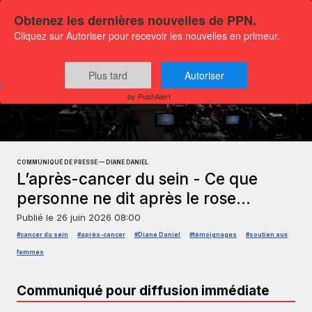
Obtenez les dernières nouvelles de PPN.
Cliquez sur Autoriser pour recevoir les nouvelles en primeur.
Plus tard
Autoriser
Communiqués
Société et Intérêt publique
by PushAlert
COMMUNIQUÉ DE PRESSE — DIANE DANIEL
L’après-cancer du sein - Ce que
personne ne dit après le rose…
Publié le
26 juin 2026 08:00
#cancer du sein
#après-cancer
#Diane Daniel
#témoignages
#soutien aux
femmes
Communiqué pour diffusion immédiate