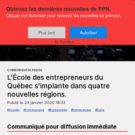
Obtenez les dernières nouvelles de PPN.
Cliquez sur Autoriser pour recevoir les nouvelles en primeur.
Plus tard
Autoriser
Communiqués
Actualités Affaires
by PushAlert
COMMUNIQUÉ DE PRESSE
L'École des entrepreneurs du
Québec s'implante dans quatre
nouvelles régions.
Publié le
24 janvier 2020 18:33
#GouvQc
#Communiqué
#ÉconomieQc
#Entrepreneur
#École
Communiqué pour diffusion immédiate