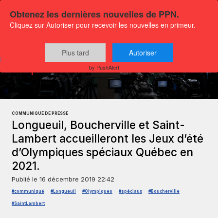
Obtenez les dernières nouvelles de PPN.
Cliquez sur Autoriser pour recevoir les nouvelles en primeur.
Plus tard
Autoriser
Communiqués
Sports et Loisirs
by PushAlert
COMMUNIQUÉ DE PRESSE
Longueuil, Boucherville et Saint-
Lambert accueilleront les Jeux d’été
d’Olympiques spéciaux Québec en
2021.
Publié le
16 décembre 2019 22:42
#communiqué
#Longueuil
#Olympiques
#spéciaux
#Boucherville
#SaintLambert