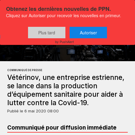
Obtenez les dernières nouvelles de PPN.
Cliquez sur Autoriser pour recevoir les nouvelles en primeur.
Plus tard
Autoriser
Communiqués
Actualités Affaires
by PushAlert
COMMUNIQUÉ DE PRESSE
Vétérinov, une entreprise estrienne,
se lance dans la production
d’équipement sanitaire pour aider à
lutter contre la Covid-19.
Publié le
6 mai 2020 08:00
Communiqué pour diffusion immédiate