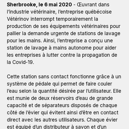
Sherbrooke, le 6 mai 2020
- Œuvrant dans
l’industrie vétérinaire, l’entreprise québécoise
Vétérinov interrompt temporairement la
production de ses équipements vétérinaires pour
pallier la demande urgente de stations de lavage
pour les mains. Ainsi, l’entreprise a conçu une
station de lavage à mains autonome pour aider
les entreprises à lutter contre la propagation de
la Covid-19.
L’entreprise estrienne Vétérinov est en mesure de produire
une centaine d’unités de stations de lavage pour les mains
par semaine. (Photos et vidéo promotionnelle par
Cette station sans contact fonctionne grâce à un
Vétérinov)
système de pédale qui permet de faire couler
l’eau selon la quantité désirée par l’utilisateur. Elle
est munie de deux réservoirs d’eau de grande
capacité et de séparateurs disposés de chaque
côté de l’évier qui évitent ainsi d’être en contact
direct avec les autres utilisateurs. Chaque évier
est équipé d’un distributeur à savon et d’un