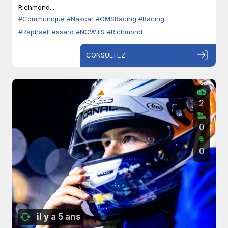
Richmond...
#Communiqué
#Nascar
#GMSRacing
#Racing
#RaphaelLessard
#NCWTS
#Richmond
CONSULTEZ
2
0
0
il y a 5 ans