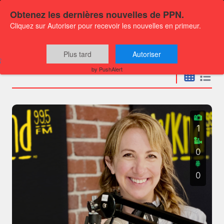
Obtenez les dernières nouvelles de PPN.
Cliquez sur Autoriser pour recevoir les nouvelles en primeur.
Communiqués
Plus tard
Autoriser
by PushAlert
1
0
0