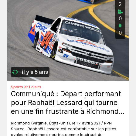
2
0
0
il y a 5 ans
Sports et Loisirs
Communiqué : Départ performant
pour Raphaël Lessard qui tourne
en une fin frustrante à Richmond -
NASCAR Camping World Truck
Richmond (Virginie, États-Unis), le 17 avril 2021 / PPN
Series (NCWTS)
Source- Raphaël Lessard est confortable sur les pistes
ovales relativement courtes comme le circuit du