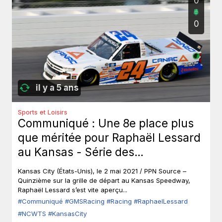
0
0
il y a 5 ans
Sports et Loisirs
Communiqué : Une 8e place plus
que méritée pour Raphaël Lessard
au Kansas - Série des
camionnettes NASCAR Camping
Kansas City (États-Unis), le 2 mai 2021 / PPN Source –
World (NCWTS)
Quinzième sur la grille de départ au Kansas Speedway,
Raphaël Lessard s’est vite aperçu...
#Communiqué
#GMSRacing
#Racing
#RaphaelLessard
#NCWTS
#KansasCity