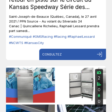
Kansas Speedway Série des
camionnettes - NASCAR Camping
Saint-Joseph-de-Beauce (Québec, Canada), le 27 avril
World (NCWTS)
2021 / PPN Source - Au volant du Silverado 24
Canac | Quincaillerie Richelieu, Raphaël Lessard prendra
part samedi...
#Communiqué
#GMSRacing
#Racing
#RaphaelLessard
#NCWTS
#KansasCity
CONSULTEZ
2
0
0