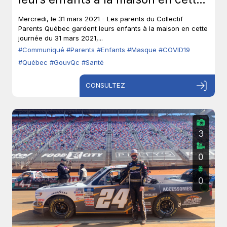
journée du 31 mars 2021.
Mercredi, le 31 mars 2021 - Les parents du Collectif
Parents Québec gardent leurs enfants à la maison en cette
journée du 31 mars 2021,...
#Communiqué
#Parents
#Enfants
#Masque
#COVID19
#Québec
#GouvQc
#Santé
CONSULTEZ
3
0
0