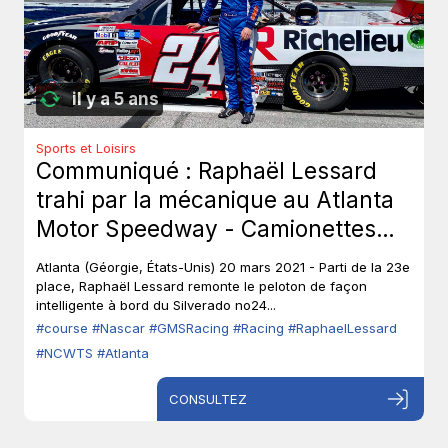
il y a 5 ans
Sports et Loisirs
Communiqué : Raphaël Lessard
trahi par la mécanique au Atlanta
Motor Speedway - Camionettes
NASCAR Camping World (NCWTS)
Atlanta (Géorgie, États-Unis) 20 mars 2021 - Parti de la 23e
place, Raphaël Lessard remonte le peloton de façon
intelligente à bord du Silverado no24...
#course
#Nascar
#GMSRacing
#Racing
#RaphaelLessard
#NCWTS
#Atlanta
CONSULTEZ