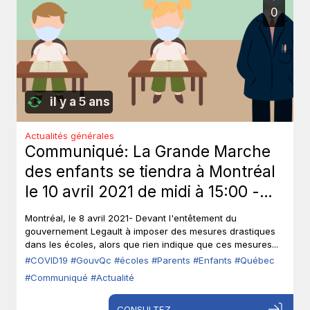
0
il y a 5 ans
Actualités générales
Communiqué: La Grande Marche
des enfants se tiendra à Montréal
le 10 avril 2021 de midi à 15:00 -
Collectif Parents Québec
Montréal, le 8 avril 2021- Devant l'entêtement du
gouvernement Legault à imposer des mesures drastiques
dans les écoles, alors que rien indique que ces mesures...
#COVID19
#GouvQc
#écoles
#Parents
#Enfants
#Québec
#Communiqué
#Actualité
CONSULTEZ