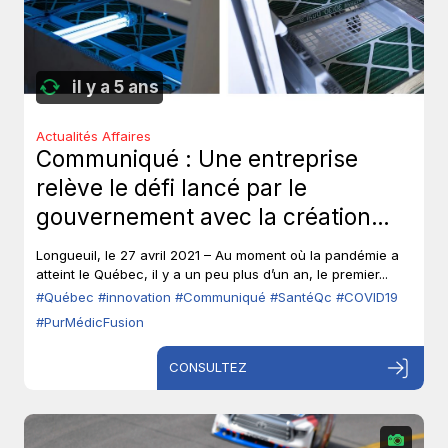
il y a 5 ans
Actualités Affaires
Communiqué : Une entreprise
relève le défi lancé par le
gouvernement avec la création
d’un appareil de ventilation qui
Longueuil, le 27 avril 2021 – Au moment où la pandémie a
désinfecte l’air.
atteint le Québec, il y a un peu plus d’un an, le premier...
#Québec
#innovation
#Communiqué
#SantéQc
#COVID19
#PurMédicFusion
CONSULTEZ