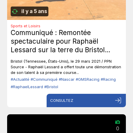
il y a 5 ans
Sports et Loisirs
Communiqué : Remontée
spectaculaire pour Raphaël
Lessard sur la terre du Bristol
Motor Speedway De 29e sur la
Bristol (Tennessee, États-Unis), le 29 mars 2021 / PPN
grille de départ au podium (3e) à
Source - Raphaël Lessard a offert toute une démonstration
de son talent à sa première course...
l’arrivée - Camionettes NASCAR
#Actualité
#Communiqué
#Nascar
#GMSRacing
#Racing
Camping World (NCWTS)
#RaphaelLessard
#Bristol
CONSULTEZ
0