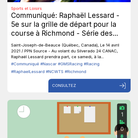
Sports et Loisirs
Communiqué: Raphaël Lessard -
5e sur la grille de départ pour la
course à Richmond - Série des
camionnettes NASCAR Camping
Saint-Joseph-de-Beauce (Québec, Canada), Le 14 avril
World (NCWTS)
2021 / PPN Source - Au volant du Silverado 24 CANAC,
Raphaël Lessard prendra part, ce samedi, à la...
#Communiqué
#Nascar
#GMSRacing
#Racing
#RaphaelLessard
#NCWTS
#Richmond
CONSULTEZ
1
0