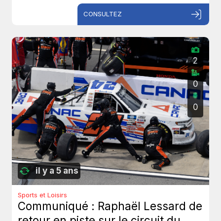
CONSULTEZ
2
0
0
il y a 5 ans
Sports et Loisirs
Communiqué : Raphaël Lessard de
retour en piste sur le circuit du