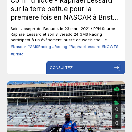
Communiqué - Raphaël Lessard
sur la terre battue pour la
première fois en NASCAR à Bristol
- Série des camionnettes NASCAR
Saint-Joseph-de-Beauce, le 23 mars 2021 / PPN Source-
Camping World (NCWTS)
Raphaël Lessard et son Silverado 24 GMS Racing
participent à un évènement inusité ce week-end : le...
#Nascar
#GMSRacing
#Racing
#RaphaelLessard
#NCWTS
#Bristol
CONSULTEZ
1
0
0