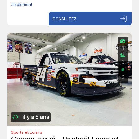
#Isolement
CONSULTEZ
1
0
0
il y a 5 ans
Sports et Loisirs