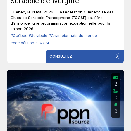
Scrabble d’envergure.
Québec, le 11 mai 2026 – La Fédération Québécoise des
Clubs de Scrabble Francophone (FQCSF) est fière
d’annoncer une programmation exceptionnelle pour la
saison 2026....
#Québec
#Scrabble
#Championnats du monde
#compétition
#FQCSF
CONSULTEZ
2
0
0