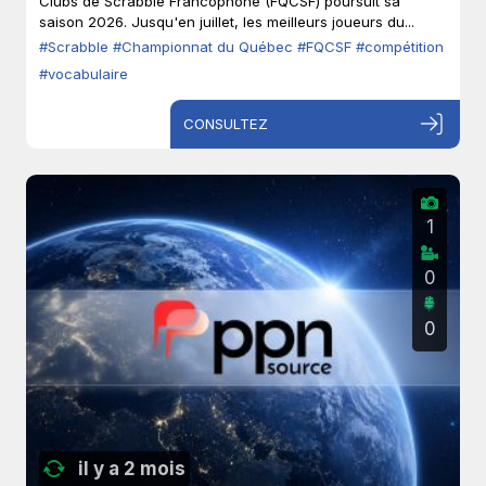
Clubs de Scrabble Francophone (FQCSF) poursuit sa
saison 2026. Jusqu'en juillet, les meilleurs joueurs du...
#Scrabble
#Championnat du Québec
#FQCSF
#compétition
#vocabulaire
CONSULTEZ
1
0
0
il y a 2 mois