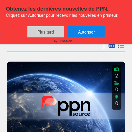
Obtenez les dernières nouvelles de PPN.
Cliquez sur Autoriser pour recevoir les nouvelles en primeur.
Communiqués
Plus tard
Autoriser
by PushAlert
2
0
0