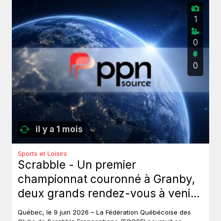
1
0
0
il y a 1 mois
Sports et Loisirs
Scrabble - Un premier
championnat couronné à Granby,
deux grands rendez-vous à venir
au Québec.
Québec, le 9 juin 2026 – La Fédération Québécoise des