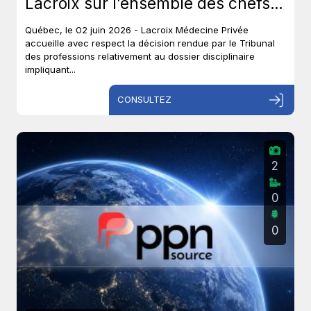
Lacroix sur l’ensemble des chefs
et met un terme à près de six ans
Québec, le 02 juin 2026 - Lacroix Médecine Privée
de procédures disciplinaires.
accueille avec respect la décision rendue par le Tribunal
des professions relativement au dossier disciplinaire
impliquant...
CONSULTEZ
2
0
0