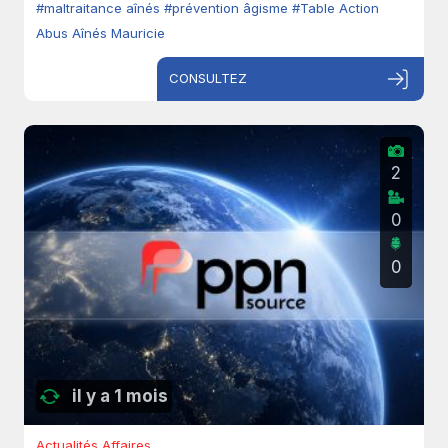
#maltraitance aînés
#prévention âgisme
#Table Action
Abus Aînés Mauricie
CONSULTEZ
2
0
0
il y a 1 mois
Actualités Affaires