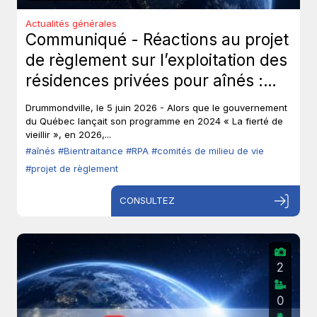
Actualités générales
Communiqué - Réactions au projet
de règlement sur l’exploitation des
résidences privées pour aînés :
Les aînés ont-ils toujours leur droit
Drummondville, le 5 juin 2026 - Alors que le gouvernement
de parole?
du Québec lançait son programme en 2024 « La fierté de
vieillir », en 2026,...
#aînés
#Bientraitance
#RPA
#comités de milieu de vie
#projet de règlement
CONSULTEZ
2
0