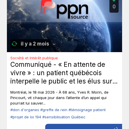
0
il y a 2 mois
Société et Intérêt publique
Communiqué - « En attente de
vivre » : un patient québécois
interpelle le public et les élus sur
le don d’organes.
Montréal, le 18 mai 2026 - À 68 ans, Yves R. Morin, de
Pincourt, vit chaque jour dans l’attente d’un appel qui
pourrait lui sauver...
#don d'organes
#greffe de rein
#témoignage patient
#projet de loi 194
#sensibilisation Québec