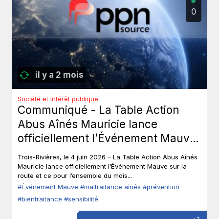
0
il y a 2 mois
Société et Intérêt publique
Communiqué - La Table Action
Abus Aînés Mauricie lance
officiellement l’Événement Mauve
sur la route.
Trois-Rivières, le 4 juin 2026 – La Table Action Abus Aînés
Mauricie lance officiellement l’Événement Mauve sur la
route et ce pour l’ensemble du mois...
#Événement Mauve
#maltraitance aînés
#prévention
#bientraitance
#sensibilité