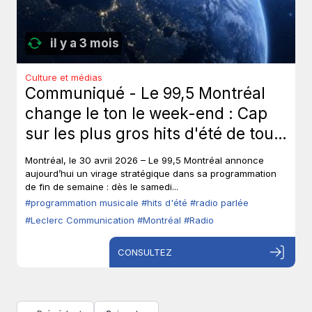
il y a 3 mois
Culture et médias
Communiqué - Le 99,5 Montréal
change le ton le week-end : Cap
sur les plus gros hits d'été de tous
les temps, sans toucher à ses voix
Montréal, le 30 avril 2026 – Le 99,5 Montréal annonce
fortes en semaine.
aujourd’hui un virage stratégique dans sa programmation
de fin de semaine : dès le samedi...
#programmation musicale
#hits d'été
#radio parlée
#Leclerc Communication
#Montréal
#Radio
CONSULTEZ