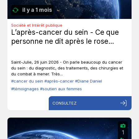
il y a 1 mois
Société et Intérêt publique
L’après-cancer du sein - Ce que
personne ne dit après le rose…
Saint-Julie, 26 juin 2026 - On parle beaucoup du cancer
du sein : du diagnostic, des traitements, des chirurgies et
du combat à mener. Très...
#cancer du sein
#après-cancer
#Diane Daniel
#témoignages
#soutien aux femmes
CONSULTEZ
1