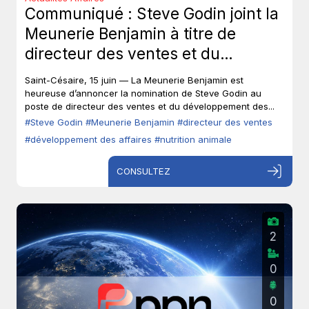
Communiqué : Steve Godin joint la
Meunerie Benjamin à titre de
directeur des ventes et du
développement des affaires.
Saint-Césaire, 15 juin — La Meunerie Benjamin est
heureuse d’annoncer la nomination de Steve Godin au
poste de directeur des ventes et du développement des...
#Steve Godin
#Meunerie Benjamin
#directeur des ventes
#développement des affaires
#nutrition animale
CONSULTEZ
2
0
0