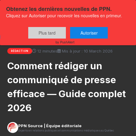
Obtenez les dernières nouvelles de PPN.
Cliquez sur Autoriser pour recevoir les nouvelles en primeur.
Accueil
›
Centre de ressources
›
Comment rédiger un
Plus tard
Autoriser
communiqué de presse efficace — Guide complet 2026
by PushAlert
12 minutes
Mis à jour : 10 March 2026
RÉDACTION
Comment rédiger un
communiqué de presse
efficace — Guide complet
2026
PPN Source | Équipe éditoriale
Experts en relations publiques et communications médiatiques au Québec