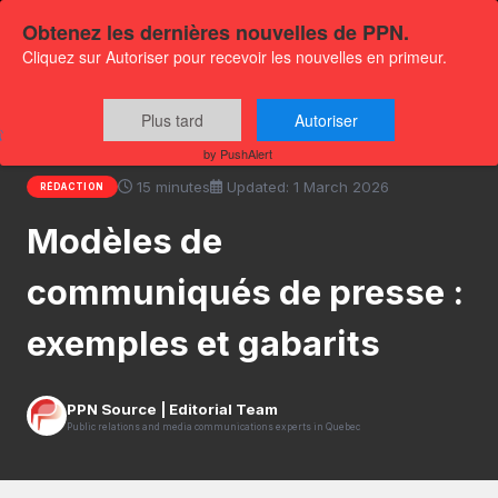
Obtenez les dernières nouvelles de PPN.
Cliquez sur Autoriser pour recevoir les nouvelles en primeur.
Home
›
Resources
›
Modèles de communiqués de presse :
Plus tard
Autoriser
exemples et gabarits
by PushAlert
15 minutes
Updated: 1 March 2026
RÉDACTION
Modèles de
communiqués de presse :
exemples et gabarits
PPN Source | Editorial Team
Public relations and media communications experts in Quebec