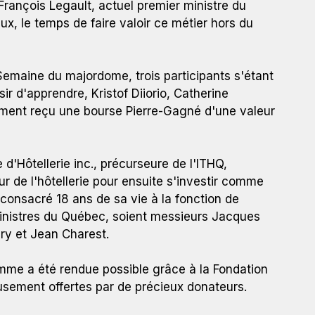
rançois Legault, actuel premier ministre du
, le temps de faire valoir ce métier hors du
 de la Fondation de l’ITHQ; Lorraine Frappier, épouse de feu
 Semaine du majordome, trois participants s'étant
re et Tristan Jurick, récipiendaires des bourses Pierre-
ir d'apprendre, Kristof Diiorio, Catherine
 directrice générale de l’ITHQ; Clarence McLeod, majordome
vement reçu une bourse Pierre-Gagné d'une valeur
 d'Hôtellerie inc., précurseure de l'ITHQ,
ur de l'hôtellerie pour ensuite s'investir comme
consacré 18 ans de sa vie à la fonction de
nistres du Québec, soient messieurs Jacques
ry et Jean Charest.
mme a été rendue possible grâce à la Fondation
usement offertes par de précieux donateurs.