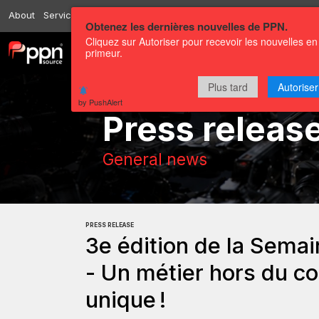
About
Services
Resources
Send
Correspondents
Contact us
Obtenez les dernières nouvelles de PPN.
Cliquez sur Autoriser pour recevoir les nouvelles en
primeur.
Channels
Press releases
Plus tard
Autoriser
by PushAlert
Press releas
General news
PRESS RELEASE
3e édition de la Sema
- Un métier hors du c
unique !