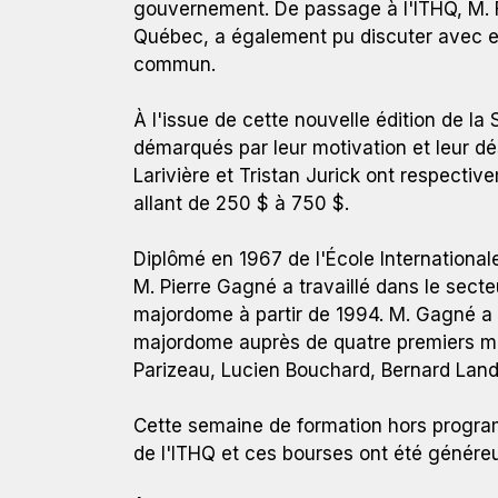
gouvernement. De passage à l'ITHQ, M. F
Québec, a également pu discuter avec eux
commun.
De gauche à droite : Paloma Fernandez, directrice
À l'issue de cette nouvelle édition de la
M. Pierre Gagné; Kristof Diiorio, Catherine Lariviè
démarqués par leur motivation et leur dés
Gagné; L’honorable Liza Frulla, C.P., C.M., O.Q.,
Larivière et Tristan Jurick ont respecti
royal.
allant de 250 $ à 750 $.
Diplômé en 1967 de l'École Internationale
M. Pierre Gagné a travaillé dans le secte
majordome à partir de 1994. M. Gagné a 
majordome auprès de quatre premiers mi
Parizeau, Lucien Bouchard, Bernard Land
Cette semaine de formation hors progra
de l'ITHQ et ces bourses ont été génére