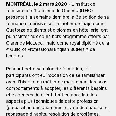
MONTRÉAL, le 2 mars 2020
- L'Institut de
tourisme et d'hôtellerie du Québec (ITHQ)
présentait la semaine dernière la 3e édition de sa
formation intensive sur le métier de majordome.
Quatorze étudiants et diplômés en hôtellerie, ont
pu assister aux cours hors programme offerts par
Clarence McLeod, majordome royal diplômé de la
« Guild of Professional English Butlers » de
Londres.
De gauche à droite : Paloma Fernandez, directrice de la
Pendant cette semaine de formation, les
Fondation de l’ITHQ; Lorraine Frappier, épouse de feu M.
participants ont eu l'occasion de se familiariser
Pierre Gagné; Kristof Diiorio, Catherine Larivière et Tristan
Jurick, récipiendaires des bourses Pierre-Gagné;
avec l'histoire du métier de majordome, les bons
L’honorable Liza Frulla, C.P., C.M., O.Q., directrice générale
comportements à adopter, les différents besoins
de l’ITHQ; Clarence McLeod, majordome royal.
et exigences du client, tout en abordant les
aspects plus techniques de cette profession
(préparation des chambres, cirage de chaussure,
repassage d'habits, résolution de problèmes,