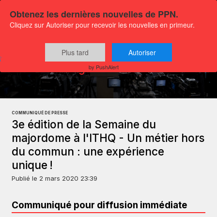
Obtenez les dernières nouvelles de PPN.
Cliquez sur Autoriser pour recevoir les nouvelles en primeur.
Plus tard
Autoriser
Communiqués
Actualités générales
by PushAlert
COMMUNIQUÉ DE PRESSE
3e édition de la Semaine du
majordome à l'ITHQ - Un métier hors
du commun : une expérience
unique !
Publié le
2 mars 2020 23:39
Communiqué pour diffusion immédiate