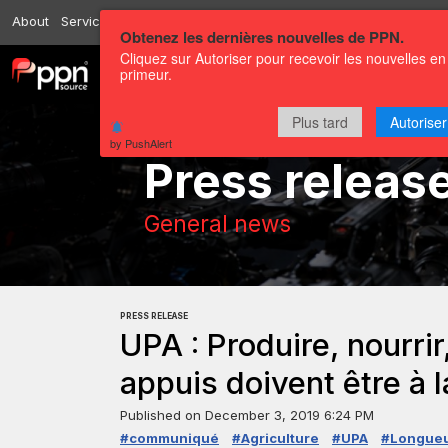
About
Services
Resources
Send
Correspondents
Contact us
Obtenez les dernières nouvelles de PPN.
Cliquez sur Autoriser pour recevoir les nouvelles en
primeur.
Channels
Press releases
Plus tard
Autoriser
by PushAlert
Press releas
General news
PRESS RELEASE
UPA : Produire, nourrir,
appuis doivent être à l
Published on
December 3, 2019 6:24 PM
#communiqué
#Agriculture
#UPA
#Longueu