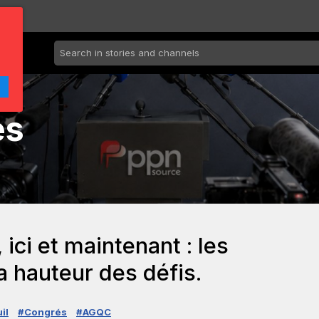
es
 ici et maintenant : les
a hauteur des défis.
il
#Congrés
#AGQC