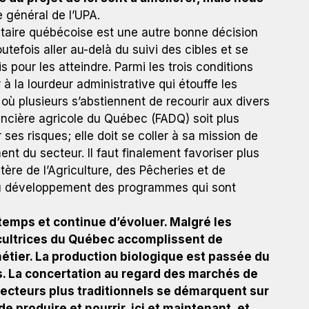
le général de l’UPA.
ntaire québécoise est une autre bonne décision
efois aller au-delà du suivi des cibles et se
pour les atteindre. Parmi les trois conditions
r à la lourdeur administrative qui étouffe les
t où plusieurs s’abstiennent de recourir aux divers
ancière agricole du Québec (FADQ) soit plus
ses risques; elle doit se coller à sa mission de
t du secteur. Il faut finalement favoriser plus
tère de l’Agriculture, des Pêcheries et de
du développement des programmes qui sont
temps et continue d’évoluer. Malgré les
gricultrices du Québec accomplissent de
métier. La production biologique est passée du
s. La concertation au regard des marchés de
secteurs plus traditionnels se démarquent sur
 produire et nourrir, ici et maintenant, et