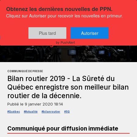
Obtenez les dernières nouvelles de PPN.
Cliquez sur Autoriser pour recevoir les nouvelles en primeur.
Plus tard
Autoriser
Communiqués
Actualités générales
by PushAlert
COMMUNIQUÉ DE PRESSE
Bilan routier 2019 - La Sûreté du
Québec enregistre son meilleur bilan
routier de la décennie.
Publié le
9 janvier 2020 18:14
#Québec
#Actualité
#bilanroutier
#SQ
Communiqué pour diffusion immédiate