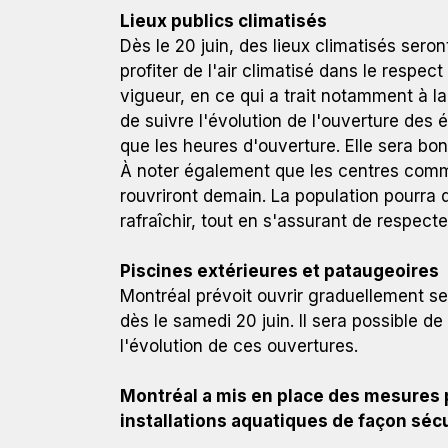
Lieux publics climatisés
Dès le 20 juin, des lieux climatisés sero
profiter de l'air climatisé dans le resp
vigueur, en ce qui a trait notamment à l
de suivre l'évolution de l'ouverture des 
Montréal a mis en place des mesures pour que la p
que les heures d'ouverture. Elle sera bon
de façon sécuritaire en cette période de pandémi
À noter également que les centres comm
rouvriront demain. La population pourra d
rafraîchir, tout en s'assurant de respect
Piscines extérieures et pataugeoires
Montréal prévoit ouvrir graduellement se
dès le samedi 20 juin. Il sera possible d
l'évolution de ces ouvertures.
Montréal a mis en place des mesures p
installations aquatiques de façon séc