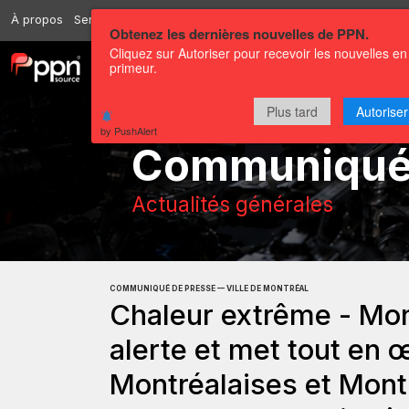
À propos
Services
Ressources
Envoyer
Correspondants
Conta
Obtenez les dernières nouvelles de PPN.
Cliquez sur Autoriser pour recevoir les nouvelles en
primeur.
Chaînes
Communiqués
Plus tard
Autoriser
by PushAlert
Communiqu
Actualités générales
COMMUNIQUÉ DE PRESSE — VILLE DE MONTRÉAL
Chaleur extrême - Mo
alerte et met tout en
Montréalaises et Montr