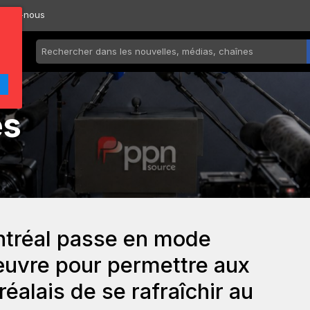
ctez-nous
és
ntréal passe en mode
 œuvre pour permettre aux
éalais de se rafraîchir au