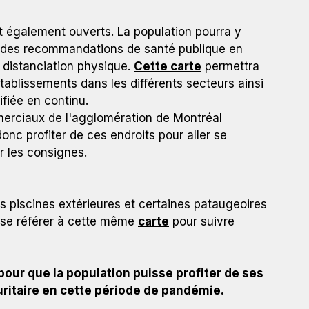
nt également ouverts. La population pourra y
ect des recommandations de santé publique en
a distanciation physique.
Cette carte
permettra
établissements dans les différents secteurs ainsi
opulation puisse profiter de ses installations aquatiques
ifiée en continu.
e.
erciaux de l'agglomération de Montréal
onc profiter de ces endroits pour aller se
er les consignes.
s piscines extérieures et certaines pataugeoires
e se référer à cette même
carte
pour suivre
our que la population puisse profiter de ses
uritaire en cette période de pandémie.