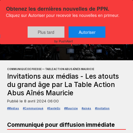
Obtenez les dernières nouvelles de PPN.
Cliquez sur Autoriser pour recevoir les nouvelles en primeur.
Plus tard
Autoriser
Communiqués
Société et Intérêt publique
by PushAlert
COMMUNIQUÉ DE PRESSE — TABLE ACTION ABUS AÎNÉS MAURICIE
Invitations aux médias - Les atouts
du grand âge par La Table Action
Abus Aînés Mauricie
Publié le
8 avril 2024 06:00
#Médias
#Communiqué
#SantéQc
#Mauricie
#ainés
#Invitation
Communiqué pour diffusion immédiate