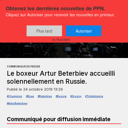
Obtenez les dernières nouvelles de PPN.
Cliquez sur Autoriser pour recevoir les nouvelles en primeur.
Plus tard
Autoriser
Communiqués
Sports et Loisirs
by PushAlert
COMMUNIQUÉ DE PRESSE
Le boxeur Artur Beterbiev accueilli
solennellement en Russie.
Publié le
24 octobre 2019 13:29
#Champion
#Boxe
#Beterbiev
#Russie
#Grozny
#Tchétchénie
#ArturBeterbiev
Communiqué pour diffusion immédiate