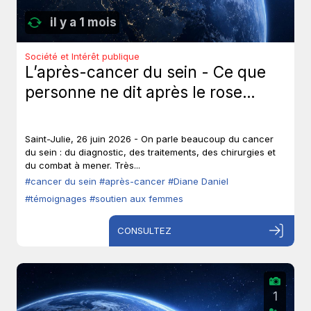
il y a 1 mois
Société et Intérêt publique
L’après-cancer du sein - Ce que
personne ne dit après le rose…
Saint-Julie, 26 juin 2026 - On parle beaucoup du cancer
du sein : du diagnostic, des traitements, des chirurgies et
du combat à mener. Très...
#cancer du sein
#après-cancer
#Diane Daniel
#témoignages
#soutien aux femmes
CONSULTEZ
1