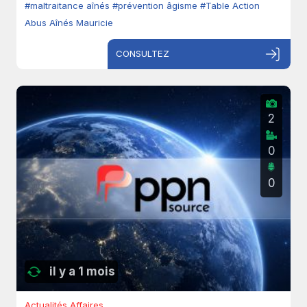
#maltraitance aînés
#prévention âgisme
#Table Action
Abus Aînés Mauricie
CONSULTEZ
2
0
0
il y a 1 mois
Actualités Affaires