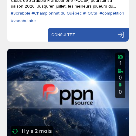
Clubs de Scrabble Francophone (FQCSF) poursuit sa
saison 2026. Jusqu'en juillet, les meilleurs joueurs du...
#Scrabble
#Championnat du Québec
#FQCSF
#compétition
#vocabulaire
CONSULTEZ
1
0
0
il y a 2 mois