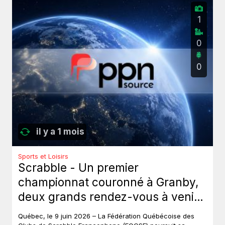
1
0
0
il y a 1 mois
Sports et Loisirs
Scrabble - Un premier
championnat couronné à Granby,
deux grands rendez-vous à venir
au Québec.
Québec, le 9 juin 2026 – La Fédération Québécoise des