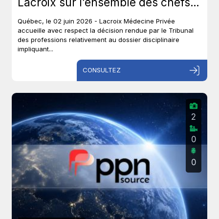
Lacroix sur l’ensemble des chefs
et met un terme à près de six ans
Québec, le 02 juin 2026 - Lacroix Médecine Privée
de procédures disciplinaires.
accueille avec respect la décision rendue par le Tribunal
des professions relativement au dossier disciplinaire
impliquant...
CONSULTEZ
2
0
0