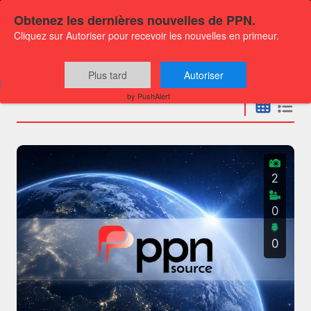
Obtenez les dernières nouvelles de PPN.
Cliquez sur Autoriser pour recevoir les nouvelles en primeur.
Communiqués
Plus tard
Autoriser
by PushAlert
2
0
0