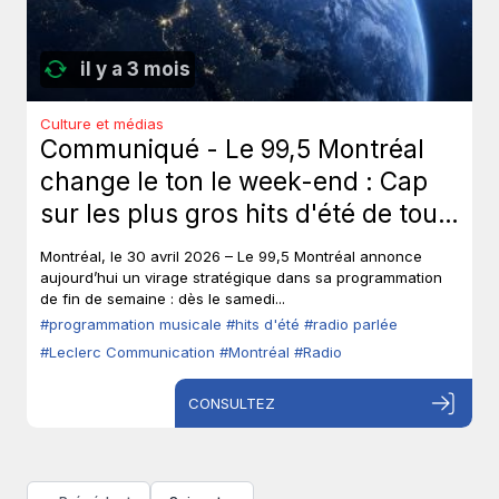
il y a 3 mois
Culture et médias
Communiqué - Le 99,5 Montréal
change le ton le week-end : Cap
sur les plus gros hits d'été de tous
les temps, sans toucher à ses voix
Montréal, le 30 avril 2026 – Le 99,5 Montréal annonce
fortes en semaine.
aujourd’hui un virage stratégique dans sa programmation
de fin de semaine : dès le samedi...
#programmation musicale
#hits d'été
#radio parlée
#Leclerc Communication
#Montréal
#Radio
CONSULTEZ