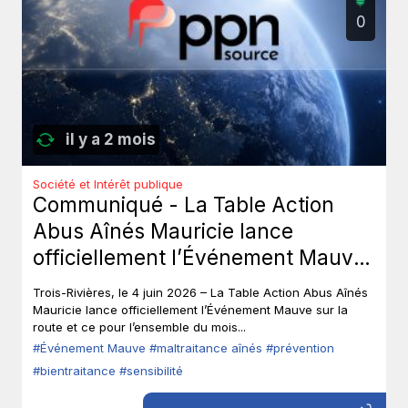
0
il y a 2 mois
Société et Intérêt publique
Communiqué - La Table Action
Abus Aînés Mauricie lance
officiellement l’Événement Mauve
sur la route.
Trois-Rivières, le 4 juin 2026 – La Table Action Abus Aînés
Mauricie lance officiellement l’Événement Mauve sur la
route et ce pour l’ensemble du mois...
#Événement Mauve
#maltraitance aînés
#prévention
#bientraitance
#sensibilité