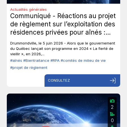
Actualités générales
Communiqué - Réactions au projet
de règlement sur l’exploitation des
résidences privées pour aînés :
Les aînés ont-ils toujours leur droit
Drummondville, le 5 juin 2026 - Alors que le gouvernement
de parole?
du Québec lançait son programme en 2024 « La fierté de
vieillir », en 2026,...
#aînés
#Bientraitance
#RPA
#comités de milieu de vie
#projet de règlement
CONSULTEZ
2
0