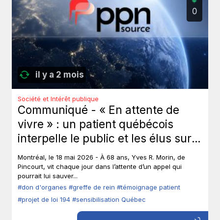
0
il y a 2 mois
Société et Intérêt publique
Communiqué - « En attente de
vivre » : un patient québécois
interpelle le public et les élus sur
le don d’organes.
Montréal, le 18 mai 2026 - À 68 ans, Yves R. Morin, de
Pincourt, vit chaque jour dans l’attente d’un appel qui
pourrait lui sauver...
#don d'organes
#greffe de rein
#témoignage patient
#projet de loi 194
#sensibilisation Québec