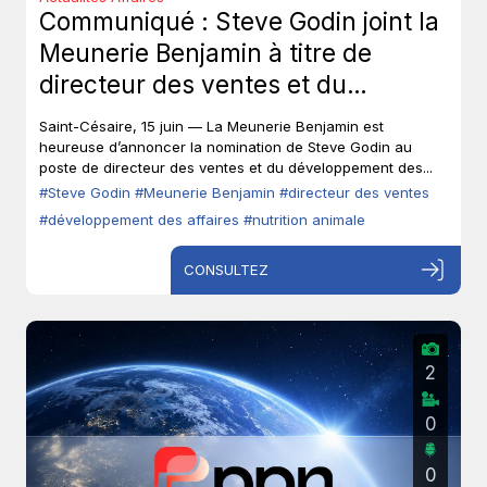
Communiqué : Steve Godin joint la
Meunerie Benjamin à titre de
directeur des ventes et du
développement des affaires.
Saint-Césaire, 15 juin — La Meunerie Benjamin est
heureuse d’annoncer la nomination de Steve Godin au
poste de directeur des ventes et du développement des...
#Steve Godin
#Meunerie Benjamin
#directeur des ventes
#développement des affaires
#nutrition animale
CONSULTEZ
2
0
0