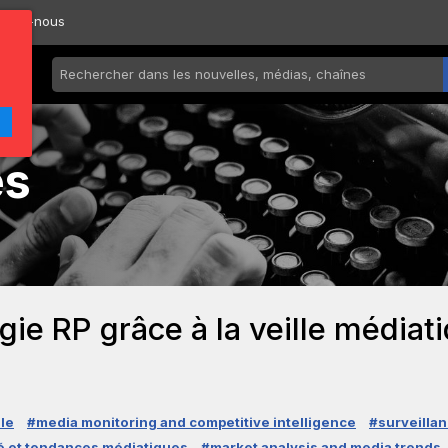
ctez-nous
és
ie RP grâce à la veille médiatiq
lle
#media monitoring and competitive intelligence
#surveillan
é et tendances médiatiques
#market analysis and media trends