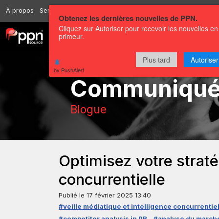
À propos
Services
Ressources
Envoyer
Correspondants
Conta
Obtenez les dernières nouvelles de PPN.
Cliquez sur Autoriser pour recevoir les nouvelles en
primeur.
Chaînes
Communiqués
Plus tard
Autoriser
by PushAlert
Communiqu
Blogue
Optimisez votre stratég
concurrentielle
Publié le
17 février 2025 13:40
#veille médiatique et intelligence concurrentie
#competitor analysis in PR
#analyse du march