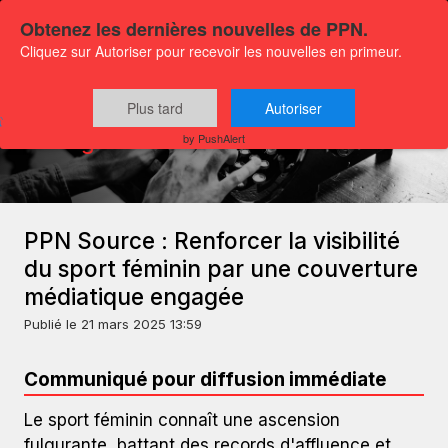
Obtenez les dernières nouvelles de PPN.
Cliquez sur Autoriser pour recevoir les nouvelles en primeur.
Plus tard
Autoriser
Communiqués
Blogue
by PushAlert
PPN Source : Renforcer la visibilité
du sport féminin par une couverture
médiatique engagée
Publié le
21 mars 2025 13:59
Communiqué pour diffusion immédiate
Le sport féminin connaît une ascension
fulgurante, battant des records d'affluence et