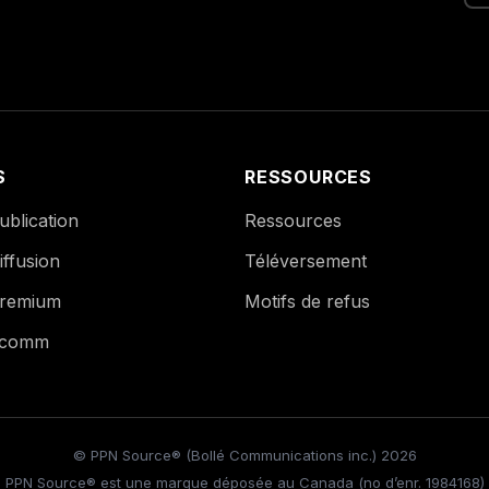
S
RESSOURCES
blication
Ressources
ffusion
Téléversement
remium
Motifs de refus
Ecomm
© PPN Source® (Bollé Communications inc.) 2026
PPN Source® est une marque déposée au Canada (no d’enr. 1984168)