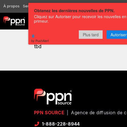
À propos
Services
Ressources
Envoyer
Correspondants
Conta
Obtenez les dernières nouvelles de PPN.
Cliquez sur Autoriser pour recevoir les nouvelles en
primeur.
Chaînes
Communiqués
Plus tard
Autoriser
by PushAlert
tbd
PPN SOURCE
|
Agence de diffusion de
1-888-228-8944