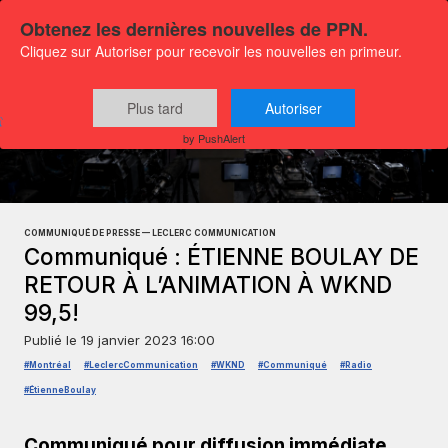
Obtenez les dernières nouvelles de PPN.
Cliquez sur Autoriser pour recevoir les nouvelles en primeur.
Plus tard
Autoriser
Communiqués
Culture et médias
by PushAlert
COMMUNIQUÉ DE PRESSE — LECLERC COMMUNICATION
Communiqué : ÉTIENNE BOULAY DE
RETOUR À L’ANIMATION À WKND
99,5!
Publié le
19 janvier 2023 16:00
#Montréal
#LeclercCommunication
#WKND
#Communiqué
#Radio
#ÉtienneBoulay
Communiqué pour diffusion immédiate