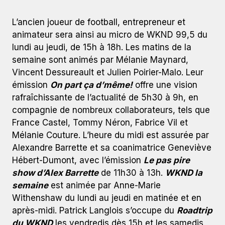
L’ancien joueur de football, entrepreneur et
animateur sera ainsi au micro de WKND 99,5 du
lundi au jeudi, de 15h à 18h. Les matins de la
semaine sont animés par Mélanie Maynard,
Vincent Dessureault et Julien Poirier-Malo. Leur
émission
On part ça d’même!
offre une vision
rafraîchissante de l’actualité de 5h30 à 9h, en
compagnie de nombreux collaborateurs, tels que
France Castel, Tommy Néron, Fabrice Vil et
Mélanie Couture. L’heure du midi est assurée par
Alexandre Barrette et sa coanimatrice Geneviève
Hébert-Dumont, avec l’émission
Le pas pire
show d’Alex Barrette
de 11h30 à 13h.
WKND la
semaine
est animée par Anne-Marie
Withenshaw du lundi au jeudi en matinée et en
après-midi. Patrick Langlois s’occupe du
Roadtrip
du WKND
les vendredis dès 15h et les samedis