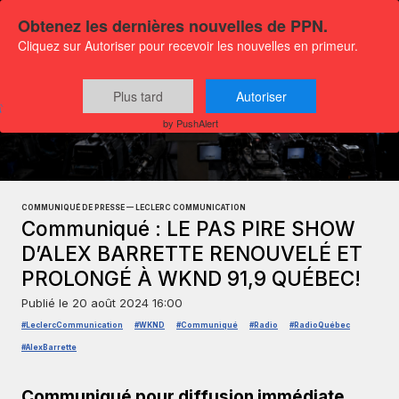
Obtenez les dernières nouvelles de PPN.
Cliquez sur Autoriser pour recevoir les nouvelles en primeur.
Plus tard
Autoriser
Communiqués
Culture et médias
by PushAlert
COMMUNIQUÉ DE PRESSE — LECLERC COMMUNICATION
Communiqué : LE PAS PIRE SHOW
D’ALEX BARRETTE RENOUVELÉ ET
PROLONGÉ À WKND 91,9 QUÉBEC!
Publié le
20 août 2024 16:00
#LeclercCommunication
#WKND
#Communiqué
#Radio
#RadioQuébec
#AlexBarrette
Communiqué pour diffusion immédiate