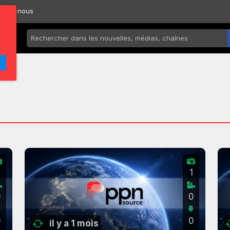
ctez-nous
2
1
0
0
0
0
il y a 1 mois