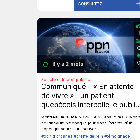
CONSULTEZ
1
il y a 2 mois
Société et Intérêt publique
Communiqué - « En attente
de vivre » : un patient
québécois interpelle le public
et les élus sur le don
Montréal, le 18 mai 2026 - À 68 ans, Yves R. Morin
d’organes.
de Pincourt, vit chaque jour dans l’attente d’un
appel qui pourrait lui sauver...
#don d'organes
#greffe de rein
#témoignage