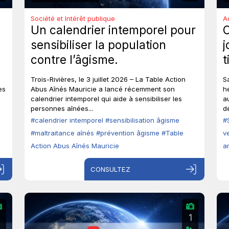
Société et Intérêt publique
A
Un calendrier intemporel pour
sensibiliser la population
j
contre l’âgisme.
t
e
Trois-Rivières, le 3 juillet 2026 – La Table Action
S
a
es
Abus Aînés Mauricie a lancé récemment son
h
calendrier intemporel qui aide à sensibiliser les
a
personnes aînées...
d
#calendrier intemporel
#sensibilisation âgisme
#
#maltraitance aînés
#prévention âgisme
#Table
v
Action Abus Aînés Mauricie
a
CONSULTEZ
2
1