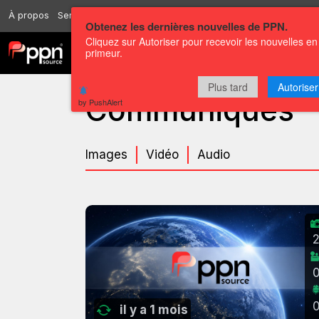
À propos
Services
Ressources
Envoyer
Correspondants
Conta
Obtenez les dernières nouvelles de PPN.
Cliquez sur Autoriser pour recevoir les nouvelles en
primeur.
Chaînes
Communiqués
Plus tard
Autoriser
Communiqués
by PushAlert
Images
Vidéo
Audio
il y a 1 mois