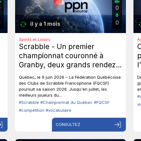
0
0
0
0
il y a 1 mois
Sports et Loisirs
A
Scrabble - Un premier
championnat couronné à
p
Granby, deux grands rendez-
l
vous à venir au Québec.
p
Québec, le 9 juin 2026 – La Fédération Québécoise
D
o
des Clubs de Scrabble Francophone (FQCSF)
g
poursuit sa saison 2026. Jusqu'en juillet, les
en
p
meilleurs joueurs du...
#
#Scrabble
#Championnat du Québec
#FQCSF
v
#compétition
#vocabulaire
CONSULTEZ