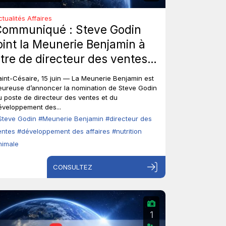
ctualités Affaires
Communiqué : Steve Godin
oint la Meunerie Benjamin à
itre de directeur des ventes
t du développement des
aint-Césaire, 15 juin — La Meunerie Benjamin est
ffaires.
eureuse d’annoncer la nomination de Steve Godin
u poste de directeur des ventes et du
éveloppement des...
Steve Godin
#Meunerie Benjamin
#directeur des
entes
#développement des affaires
#nutrition
nimale
CONSULTEZ
1