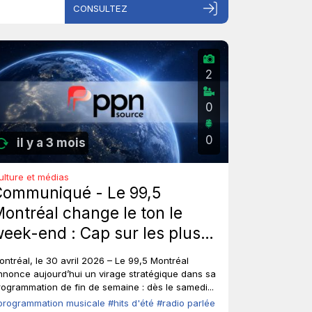
CONSULTEZ
2
0
0
il y a 3 mois
ulture et médias
Communiqué - Le 99,5
ontréal change le ton le
eek-end : Cap sur les plus
ros hits d'été de tous les
ontréal, le 30 avril 2026 – Le 99,5 Montréal
emps, sans toucher à ses
nnonce aujourd’hui un virage stratégique dans sa
rogrammation de fin de semaine : dès le samedi...
oix fortes en semaine.
programmation musicale
#hits d'été
#radio parlée