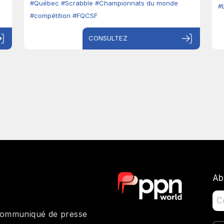
#Québec
#Scrabble
#Championnats du monde
#
#compétition
#FQCSF
CONSULTEZ
Ab
 communiqué de presse