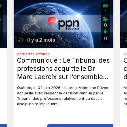
2
1
0
0
0
0
il y a 2 mois
Actualités Affaires
C
Communiqué : Le Tribunal des
professions acquitte le Dr
c
Marc Lacroix sur l’ensemble
d
des chefs et met un terme à
J
Québec, le 02 juin 2026 - Lacroix Médecine Privée
M
près de six ans de procédures
accueille avec respect la décision rendue par le
a
Tribunal des professions relativement au dossier
r
disciplinaires.
disciplinaire impliquant...
e