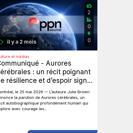
2
0
0
il y a 2 mois
ulture et médias
Communiqué - Aurores
érébrales : un récit poignant
e résilience et d’espoir signé
ulie Brown.
ontréal, le 25 mai 2026 — L’auteure Julie Brown
nnonce la parution de Aurores cérébrales, un
écit autobiographique profondément humain qui
xplore avec courage les...