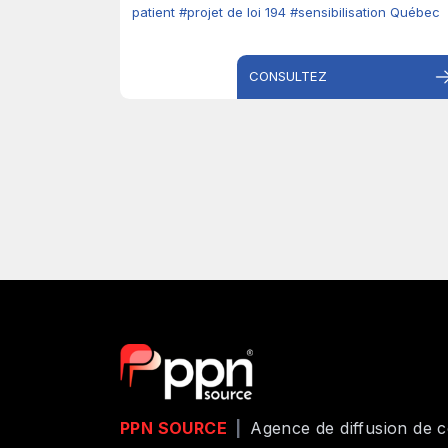
patient
#projet de loi 194
#sensibilisation Québec
CONSULTEZ
PPN SOURCE
|
Agence de diffusion de