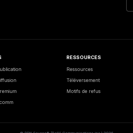
S
RESSOURCES
blication
Ressources
ffusion
Téléversement
remium
Motifs de refus
Ecomm
© PPN Source® (Bollé Communications inc.) 2026