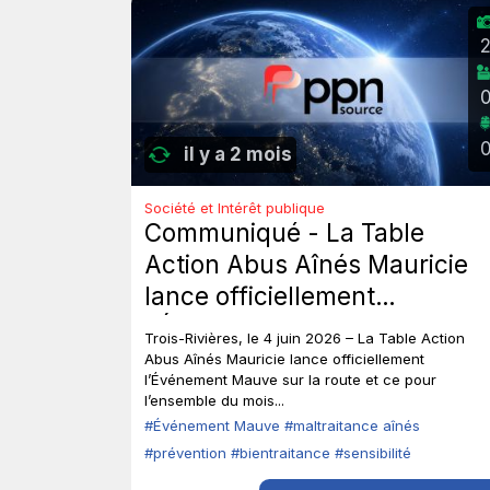
il y a 2 mois
Société et Intérêt publique
Communiqué - La Table
Action Abus Aînés Mauricie
lance officiellement
l’Événement Mauve sur la
Trois-Rivières, le 4 juin 2026 – La Table Action
route.
Abus Aînés Mauricie lance officiellement
l’Événement Mauve sur la route et ce pour
l’ensemble du mois...
#Événement Mauve
#maltraitance aînés
#prévention
#bientraitance
#sensibilité