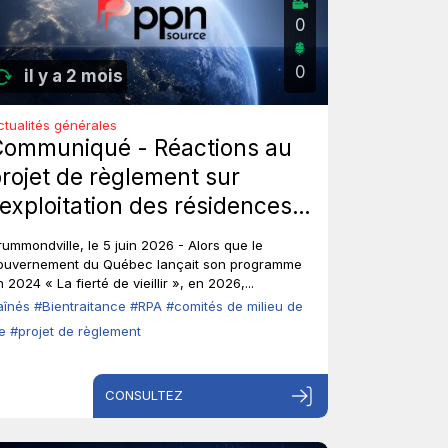
0
0
il y a 2 mois
ctualités générales
Communiqué - Réactions au
rojet de règlement sur
’exploitation des résidences
rivées pour aînés : Les aînés
rummondville, le 5 juin 2026 - Alors que le
nt-ils toujours leur droit de
ouvernement du Québec lançait son programme
 2024 « La fierté de vieillir », en 2026,...
arole?
aînés
#Bientraitance
#RPA
#comités de milieu de
ie
#projet de règlement
CONSULTEZ