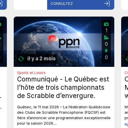
CONSULTEZ
1
0
0
0
0
il y a 2 mois
Sports et Loisirs
C
Communiqué - Le Québec est
l’hôte de trois championnats
M
de Scrabble d’envergure.
w
g
,
Québec, le 11 mai 2026 – La Fédération Québécoise
M
t
des Clubs de Scrabble Francophone (FQCSF) est
a
fière d’annoncer une programmation exceptionnelle
p
v
pour la saison 2026....
#