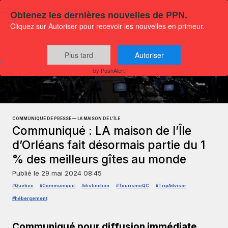
Obtenez les dernières nouvelles de PPN.
Cliquez sur Autoriser pour recevoir les nouvelles en primeur.
Plus tard
Autoriser
Communiqués
Actualités Affaires
by PushAlert
COMMUNIQUÉ DE PRESSE — LA MAISON DE L’ÎLE
Communiqué : LA maison de l’Île
d’Orléans fait désormais partie du 1
% des meilleurs gîtes au monde
Publié le
29 mai 2024 08:45
#Québec
#Communiqué
#distinction
#TourismeQC
#TripAdvisor
#hébergement
Communiqué pour diffusion immédiate