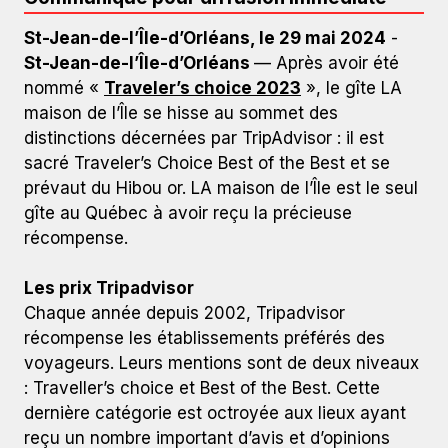
St-Jean-de-l’Île-d’Orléans, le 29 mai 2024
-
St-Jean-de-l’Île-d’Orléans
— Après avoir été
nommé «
Traveler’s choice 2023
», le gîte LA
maison de l’Île se hisse au sommet des
distinctions décernées par TripAdvisor : il est
sacré Traveler’s Choice Best of the Best et se
prévaut du Hibou or. LA maison de l’Île est le seul
gîte au Québec à avoir reçu la précieuse
récompense.
Crédit photo : La maison de l'île d'Orléans
Les prix Tripadvisor
Chaque année depuis 2002, Tripadvisor
récompense les établissements préférés des
voyageurs. Leurs mentions sont de deux niveaux
: Traveller’s choice et Best of the Best. Cette
dernière catégorie est octroyée aux lieux ayant
reçu un nombre important d’avis et d’opinions