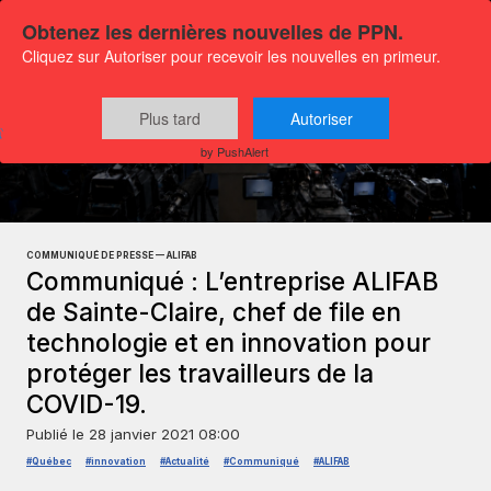
Obtenez les dernières nouvelles de PPN.
Cliquez sur Autoriser pour recevoir les nouvelles en primeur.
Plus tard
Autoriser
Communiqués
Actualités Affaires
by PushAlert
COMMUNIQUÉ DE PRESSE — ALIFAB
Communiqué : L’entreprise ALIFAB
de Sainte-Claire, chef de file en
technologie et en innovation pour
protéger les travailleurs de la
COVID-19.
Publié le
28 janvier 2021 08:00
#Québec
#innovation
#Actualité
#Communiqué
#ALIFAB