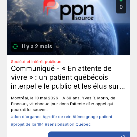
0
il y a 2 mois
Société et Intérêt publique
Communiqué - « En attente de
vivre » : un patient québécois
interpelle le public et les élus sur
le don d’organes.
Montréal, le 18 mai 2026 - À 68 ans, Yves R. Morin, de
Pincourt, vit chaque jour dans l’attente d’un appel qui
pourrait lui sauver...
#don d'organes
#greffe de rein
#témoignage patient
#projet de loi 194
#sensibilisation Québec