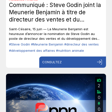
Communiqué : Steve Godin joint la
Meunerie Benjamin à titre de
directeur des ventes et du
développement des affaires.
Saint-Césaire, 15 juin — La Meunerie Benjamin est
heureuse d’annoncer la nomination de Steve Godin au
poste de directeur des ventes et du développement des...
#Steve Godin
#Meunerie Benjamin
#directeur des ventes
#développement des affaires
#nutrition animale
CONSULTEZ
2
0
0