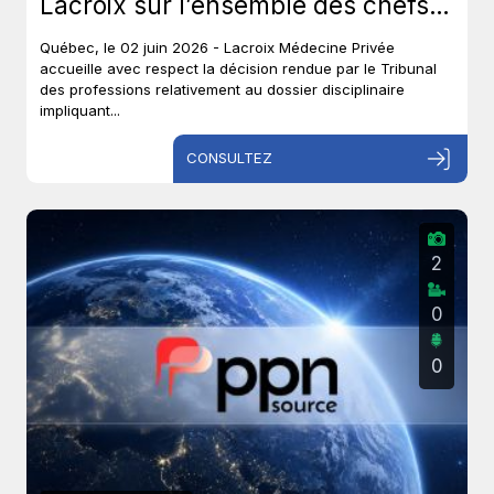
Lacroix sur l’ensemble des chefs
et met un terme à près de six ans
Québec, le 02 juin 2026 - Lacroix Médecine Privée
de procédures disciplinaires.
accueille avec respect la décision rendue par le Tribunal
des professions relativement au dossier disciplinaire
impliquant...
CONSULTEZ
2
0
0