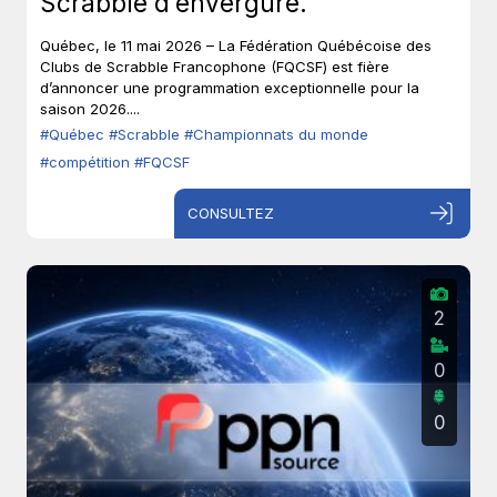
Scrabble d’envergure.
Québec, le 11 mai 2026 – La Fédération Québécoise des
Clubs de Scrabble Francophone (FQCSF) est fière
d’annoncer une programmation exceptionnelle pour la
saison 2026....
#Québec
#Scrabble
#Championnats du monde
#compétition
#FQCSF
CONSULTEZ
2
0
0