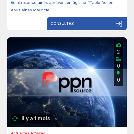
#maltraitance aînés
#prévention âgisme
#Table Action
Abus Aînés Mauricie
CONSULTEZ
2
0
0
il y a 1 mois
Actualités Affaires