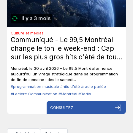
il y a 3 mois
Culture et médias
Communiqué - Le 99,5 Montréal
change le ton le week-end : Cap
sur les plus gros hits d'été de tous
les temps, sans toucher à ses voix
Montréal, le 30 avril 2026 – Le 99,5 Montréal annonce
fortes en semaine.
aujourd’hui un virage stratégique dans sa programmation
de fin de semaine : dès le samedi...
#programmation musicale
#hits d'été
#radio parlée
#Leclerc Communication
#Montréal
#Radio
CONSULTEZ