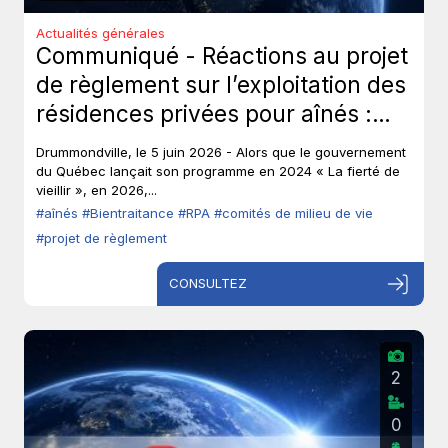
Actualités générales
Communiqué - Réactions au projet
de règlement sur l’exploitation des
résidences privées pour aînés :
Les aînés ont-ils toujours leur droit
Drummondville, le 5 juin 2026 - Alors que le gouvernement
de parole?
du Québec lançait son programme en 2024 « La fierté de
vieillir », en 2026,...
#aînés
#Bientraitance
#RPA
#comités de milieu de vie
#projet de règlement
CONSULTEZ
2
0