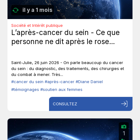
il y a 1 mois
Société et Intérêt publique
L’après-cancer du sein - Ce que
personne ne dit après le rose…
Saint-Julie, 26 juin 2026 - On parle beaucoup du cancer
du sein : du diagnostic, des traitements, des chirurgies et
du combat à mener. Très...
#cancer du sein
#après-cancer
#Diane Daniel
#témoignages
#soutien aux femmes
CONSULTEZ
1