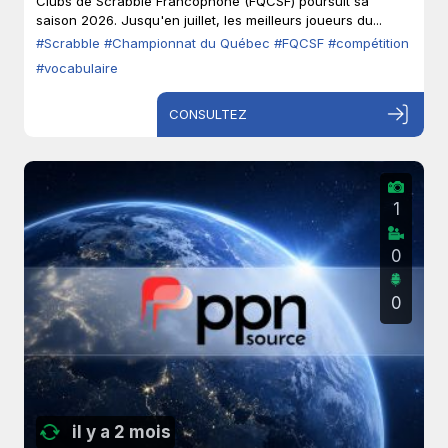
Clubs de Scrabble Francophone (FQCSF) poursuit sa
saison 2026. Jusqu'en juillet, les meilleurs joueurs du...
#Scrabble
#Championnat du Québec
#FQCSF
#compétition
#vocabulaire
CONSULTEZ
1
0
0
il y a 2 mois