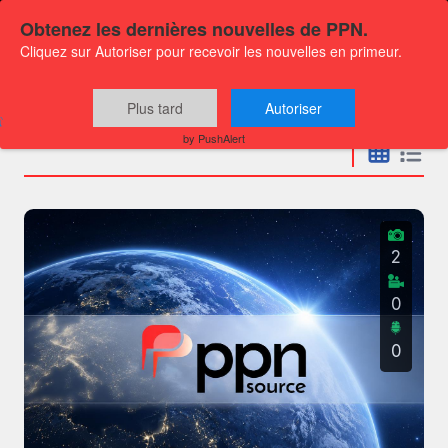
Obtenez les dernières nouvelles de PPN.
Cliquez sur Autoriser pour recevoir les nouvelles en primeur.
Communiqués
Plus tard
Autoriser
by PushAlert
2
0
0