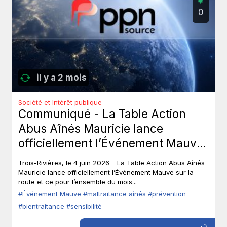
0
il y a 2 mois
Société et Intérêt publique
Communiqué - La Table Action
Abus Aînés Mauricie lance
officiellement l’Événement Mauve
sur la route.
Trois-Rivières, le 4 juin 2026 – La Table Action Abus Aînés
Mauricie lance officiellement l’Événement Mauve sur la
route et ce pour l’ensemble du mois...
#Événement Mauve
#maltraitance aînés
#prévention
#bientraitance
#sensibilité