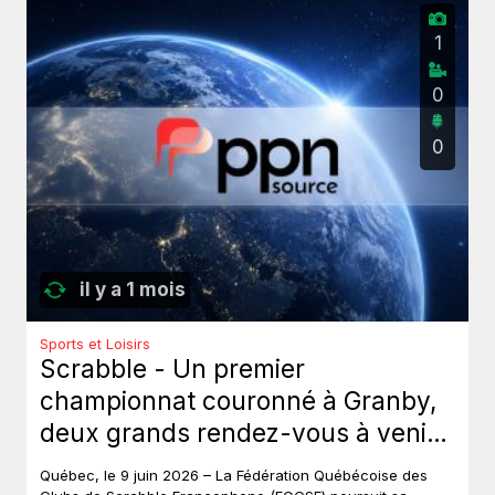
1
0
0
il y a 1 mois
Sports et Loisirs
Scrabble - Un premier
championnat couronné à Granby,
deux grands rendez-vous à venir
au Québec.
Québec, le 9 juin 2026 – La Fédération Québécoise des