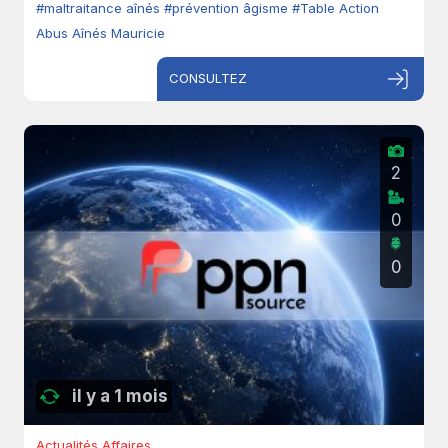
#maltraitance aînés
#prévention âgisme
#Table Action
Abus Aînés Mauricie
CONSULTEZ
2
0
0
il y a 1 mois
Actualités Affaires