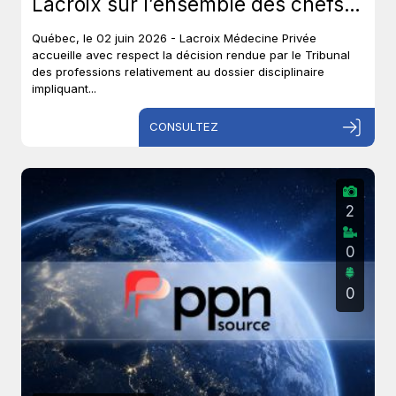
Lacroix sur l’ensemble des chefs
et met un terme à près de six ans
Québec, le 02 juin 2026 - Lacroix Médecine Privée
de procédures disciplinaires.
accueille avec respect la décision rendue par le Tribunal
des professions relativement au dossier disciplinaire
impliquant...
CONSULTEZ
2
0
0