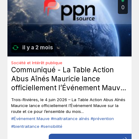
0
il y a 2 mois
Société et Intérêt publique
Communiqué - La Table Action
Abus Aînés Mauricie lance
officiellement l’Événement Mauve
sur la route.
Trois-Rivières, le 4 juin 2026 – La Table Action Abus Aînés
Mauricie lance officiellement l’Événement Mauve sur la
route et ce pour l’ensemble du mois...
#Événement Mauve
#maltraitance aînés
#prévention
#bientraitance
#sensibilité