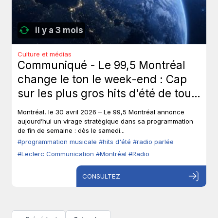
il y a 3 mois
Culture et médias
Communiqué - Le 99,5 Montréal
change le ton le week-end : Cap
sur les plus gros hits d'été de tous
les temps, sans toucher à ses voix
Montréal, le 30 avril 2026 – Le 99,5 Montréal annonce
fortes en semaine.
aujourd’hui un virage stratégique dans sa programmation
de fin de semaine : dès le samedi...
#programmation musicale
#hits d'été
#radio parlée
#Leclerc Communication
#Montréal
#Radio
CONSULTEZ