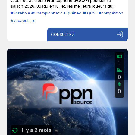
Clubs de Scrabble Francophone (FQCSF) poursuit sa
saison 2026. Jusqu'en juillet, les meilleurs joueurs du...
#Scrabble
#Championnat du Québec
#FQCSF
#compétition
#vocabulaire
CONSULTEZ
1
0
0
il y a 2 mois