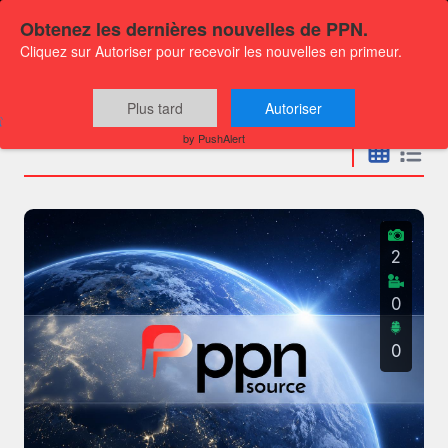
Obtenez les dernières nouvelles de PPN.
Cliquez sur Autoriser pour recevoir les nouvelles en primeur.
Communiqués
Plus tard
Autoriser
by PushAlert
2
0
0