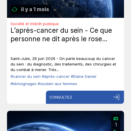
il y a 1 mois
Société et Intérêt publique
L’après-cancer du sein - Ce que
personne ne dit après le rose…
Saint-Julie, 26 juin 2026 - On parle beaucoup du cancer
du sein : du diagnostic, des traitements, des chirurgies et
du combat à mener. Très...
#cancer du sein
#après-cancer
#Diane Daniel
#témoignages
#soutien aux femmes
CONSULTEZ
1