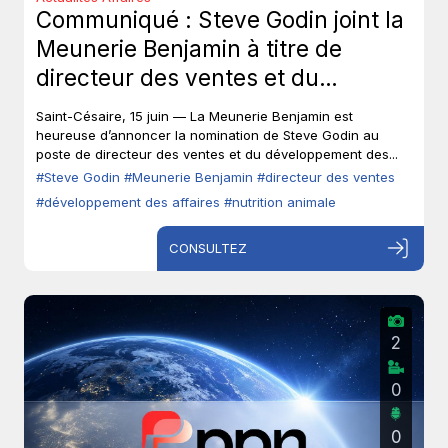
Communiqué : Steve Godin joint la
Meunerie Benjamin à titre de
directeur des ventes et du
développement des affaires.
Saint-Césaire, 15 juin — La Meunerie Benjamin est
heureuse d’annoncer la nomination de Steve Godin au
poste de directeur des ventes et du développement des...
#Steve Godin
#Meunerie Benjamin
#directeur des ventes
#développement des affaires
#nutrition animale
CONSULTEZ
2
0
0