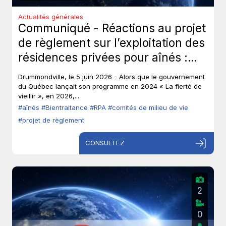
Actualités générales
Communiqué - Réactions au projet
de règlement sur l’exploitation des
résidences privées pour aînés :
Les aînés ont-ils toujours leur droit
Drummondville, le 5 juin 2026 - Alors que le gouvernement
de parole?
du Québec lançait son programme en 2024 « La fierté de
vieillir », en 2026,...
#aînés
#Bientraitance
#RPA
#comités de milieu de vie
#projet de règlement
CONSULTEZ
2
0