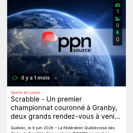
1
0
0
il y a 1 mois
Sports et Loisirs
Scrabble - Un premier
championnat couronné à Granby,
deux grands rendez-vous à venir
au Québec.
Québec, le 9 juin 2026 – La Fédération Québécoise des