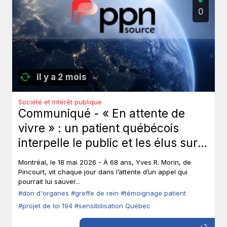
0
il y a 2 mois
Société et Intérêt publique
Communiqué - « En attente de
vivre » : un patient québécois
interpelle le public et les élus sur
le don d’organes.
Montréal, le 18 mai 2026 - À 68 ans, Yves R. Morin, de
Pincourt, vit chaque jour dans l’attente d’un appel qui
pourrait lui sauver...
#don d'organes
#greffe de rein
#témoignage patient
#projet de loi 194
#sensibilisation Québec