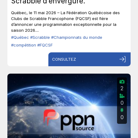
Scrabble d’envergure.
Québec, le 11 mai 2026 – La Fédération Québécoise des
Clubs de Scrabble Francophone (FQCSF) est fière
d’annoncer une programmation exceptionnelle pour la
saison 2026....
#Québec
#Scrabble
#Championnats du monde
#compétition
#FQCSF
CONSULTEZ
2
0
0