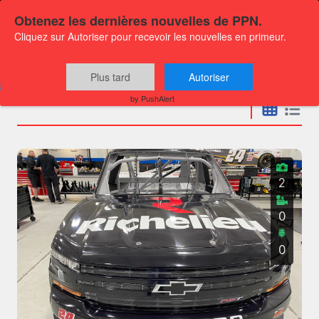
Obtenez les dernières nouvelles de PPN.
Cliquez sur Autoriser pour recevoir les nouvelles en primeur.
Communiqués
Plus tard
Autoriser
by PushAlert
2
0
0