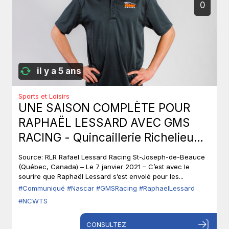
0
il y a 5 ans
Sports et Loisirs
UNE SAISON COMPLÈTE POUR
RAPHAËL LESSARD AVEC GMS
RACING - Quincaillerie Richelieu
renouvelle son partenariat
Source: RLR Rafael Lessard Racing St-Joseph-de-Beauce
(Québec, Canada) – Le 7 janvier 2021 – C’est avec le
sourire que Raphaël Lessard s’est envolé pour les...
#Communiqué
#Nascar
#GMSRacing
#RaphaelLessard
#NCWTS
CONSULTEZ