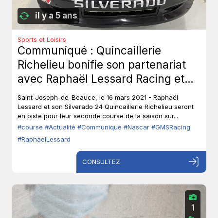
il y a 5 ans
Sports et Loisirs
Communiqué : Quincaillerie
Richelieu bonifie son partenariat
avec Raphaël Lessard Racing et
devient partenaire majeur pour la
Saint-Joseph-de-Beauce, le 16 mars 2021 - Raphaël
course au Atlanta Motor
Lessard et son Silverado 24 Quincaillerie Richelieu seront
en piste pour leur seconde course de la saison sur...
Speedway - Série des
#course
#Actualité
#Communiqué
#Nascar
#GMSRacing
camionnettes NASCAR Camping
#RaphaelLessard
World.
CONSULTEZ
1