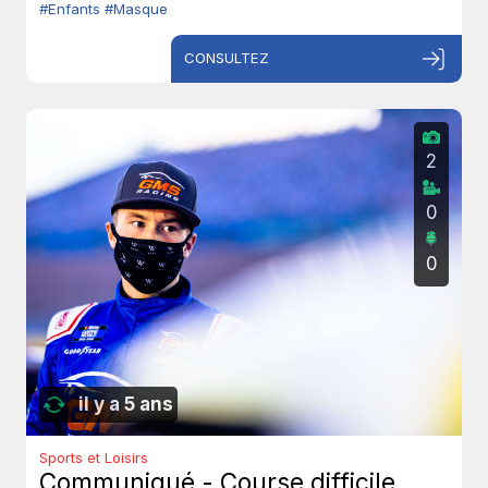
#Enfants
#Masque
CONSULTEZ
2
0
0
il y a 5 ans
Sports et Loisirs
Communiqué - Course difficile