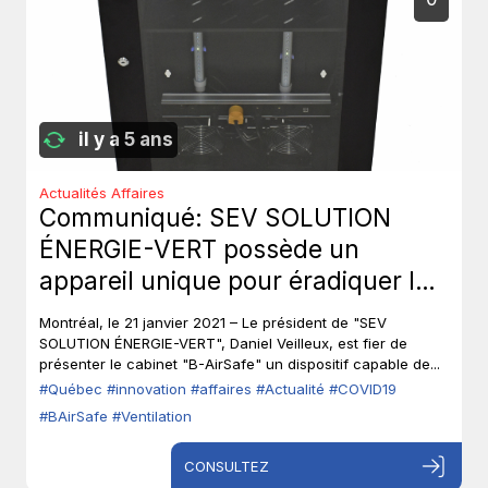
il y a 5 ans
Actualités Affaires
Communiqué: SEV SOLUTION
ÉNERGIE-VERT possède un
appareil unique pour éradiquer les
virus par irradiation.
Montréal, le 21 janvier 2021 – Le président de "SEV
SOLUTION ÉNERGIE-VERT", Daniel Veilleux, est fier de
présenter le cabinet "B-AirSafe" un dispositif capable de...
#Québec
#innovation
#affaires
#Actualité
#COVID19
#BAirSafe
#Ventilation
CONSULTEZ