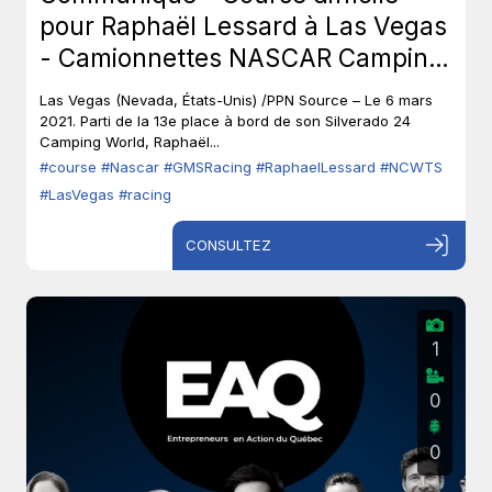
pour Raphaël Lessard à Las Vegas
- Camionnettes NASCAR Camping
World (NCWTS)
Las Vegas (Nevada, États-Unis) /PPN Source – Le 6 mars
2021. Parti de la 13e place à bord de son Silverado 24
Camping World, Raphaël...
#course
#Nascar
#GMSRacing
#RaphaelLessard
#NCWTS
#LasVegas
#racing
CONSULTEZ
1
0
0