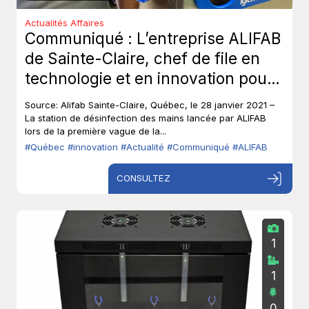
Actualités Affaires
Communiqué : L’entreprise ALIFAB
de Sainte-Claire, chef de file en
technologie et en innovation pour
protéger les travailleurs de la
Source: Alifab Sainte-Claire, Québec, le 28 janvier 2021 –
COVID-19.
La station de désinfection des mains lancée par ALIFAB
lors de la première vague de la...
#Québec
#innovation
#Actualité
#Communiqué
#ALIFAB
CONSULTEZ
1
1
0