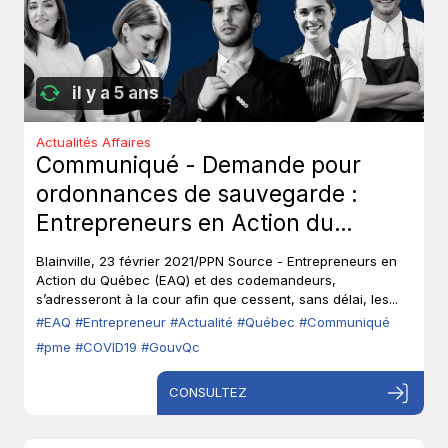
il y a 5 ans
Actualités Affaires
Communiqué - Demande pour
ordonnances de sauvegarde :
Entrepreneurs en Action du
Québec (EAQ) demande la fin des
Blainville, 23 février 2021/PPN Source - Entrepreneurs en
mesures arbitraires.
Action du Québec (EAQ) et des codemandeurs,
s’adresseront à la cour afin que cessent, sans délai, les...
#EAQ
#Entrepreneur
#Actualité
#Québec
#Communiqué
#pme
#COVID19
#GouvQc
CONSULTEZ