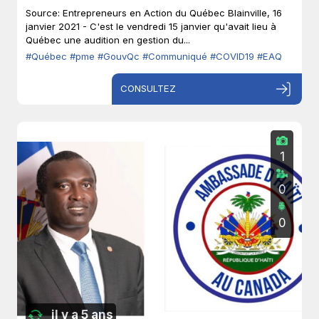
Source: Entrepreneurs en Action du Québec Blainville, 16
janvier 2021 - C'est le vendredi 15 janvier qu'avait lieu à
Québec une audition en gestion du...
#Québec
#pme
#GouvQc
#Communiqué
#COVID19
#EAQ
CONSULTEZ
1
0
0
il y a 5 ans