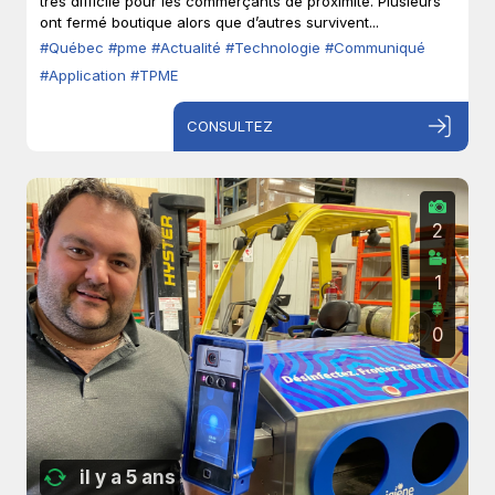
très difficile pour les commerçants de proximité. Plusieurs
ont fermé boutique alors que d’autres survivent...
#Québec
#pme
#Actualité
#Technologie
#Communiqué
#Application
#TPME
CONSULTEZ
2
1
0
il y a 5 ans