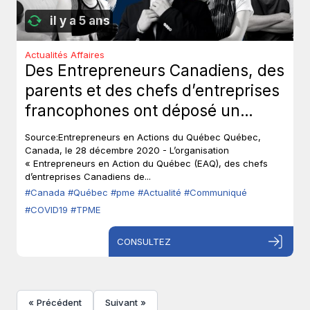
il y a 5 ans
Actualités Affaires
Des Entrepreneurs Canadiens, des
parents et des chefs d’entreprises
francophones ont déposé un
recours contre le gouvernement
Source:Entrepreneurs en Actions du Québec Québec,
du Québec.
Canada, le 28 décembre 2020 - L’organisation
« Entrepreneurs en Action du Québec (EAQ), des chefs
d’entreprises Canadiens de...
#Canada
#Québec
#pme
#Actualité
#Communiqué
#COVID19
#TPME
CONSULTEZ
« Précédent
Suivant »