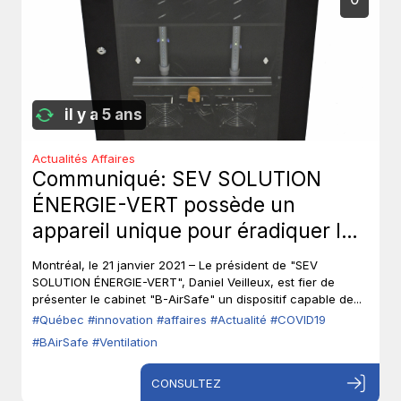
il y a 5 ans
Actualités Affaires
Communiqué: SEV SOLUTION
ÉNERGIE-VERT possède un
appareil unique pour éradiquer les
virus par irradiation.
Montréal, le 21 janvier 2021 – Le président de "SEV
SOLUTION ÉNERGIE-VERT", Daniel Veilleux, est fier de
présenter le cabinet "B-AirSafe" un dispositif capable de...
#Québec
#innovation
#affaires
#Actualité
#COVID19
#BAirSafe
#Ventilation
CONSULTEZ