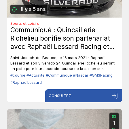
il y a 5 ans
Sports et Loisirs
Communiqué : Quincaillerie
Richelieu bonifie son partenariat
avec Raphaël Lessard Racing et
devient partenaire majeur pour la
Saint-Joseph-de-Beauce, le 16 mars 2021 - Raphaël
course au Atlanta Motor
Lessard et son Silverado 24 Quincaillerie Richelieu seront
en piste pour leur seconde course de la saison sur...
Speedway - Série des
#course
#Actualité
#Communiqué
#Nascar
#GMSRacing
camionnettes NASCAR Camping
#RaphaelLessard
World.
CONSULTEZ
1