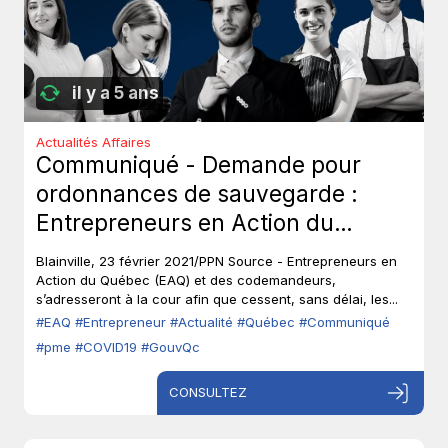
il y a 5 ans
Actualités Affaires
Communiqué - Demande pour
ordonnances de sauvegarde :
Entrepreneurs en Action du
Québec (EAQ) demande la fin des
Blainville, 23 février 2021/PPN Source - Entrepreneurs en
mesures arbitraires.
Action du Québec (EAQ) et des codemandeurs,
s’adresseront à la cour afin que cessent, sans délai, les...
#EAQ
#Entrepreneur
#Actualité
#Québec
#Communiqué
#pme
#COVID19
#GouvQc
CONSULTEZ