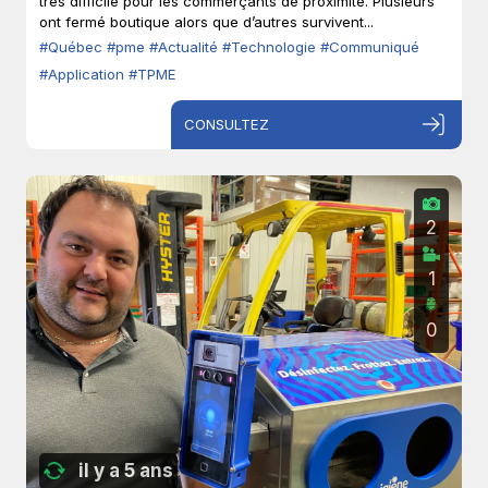
très difficile pour les commerçants de proximité. Plusieurs
ont fermé boutique alors que d’autres survivent...
#Québec
#pme
#Actualité
#Technologie
#Communiqué
#Application
#TPME
CONSULTEZ
2
1
0
il y a 5 ans