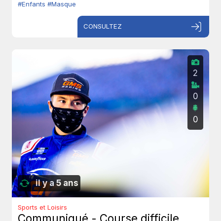
#Enfants
#Masque
CONSULTEZ
2
0
0
il y a 5 ans
Sports et Loisirs
Communiqué - Course difficile