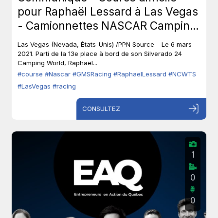
pour Raphaël Lessard à Las Vegas
- Camionnettes NASCAR Camping
World (NCWTS)
Las Vegas (Nevada, États-Unis) /PPN Source – Le 6 mars
2021. Parti de la 13e place à bord de son Silverado 24
Camping World, Raphaël...
#course
#Nascar
#GMSRacing
#RaphaelLessard
#NCWTS
#LasVegas
#racing
CONSULTEZ
1
0
0