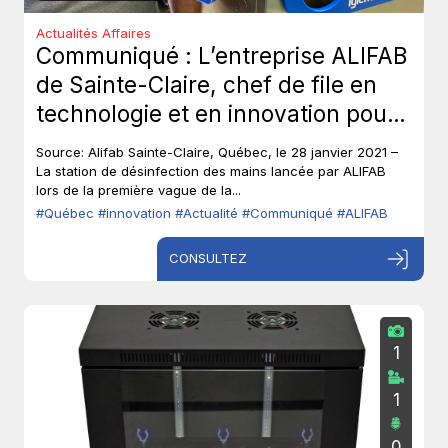
Actualités Affaires
Communiqué : L’entreprise ALIFAB
de Sainte-Claire, chef de file en
technologie et en innovation pour
protéger les travailleurs de la
Source: Alifab Sainte-Claire, Québec, le 28 janvier 2021 –
COVID-19.
La station de désinfection des mains lancée par ALIFAB
lors de la première vague de la...
#Québec
#innovation
#Actualité
#Communiqué
#ALIFAB
CONSULTEZ
1
1
0