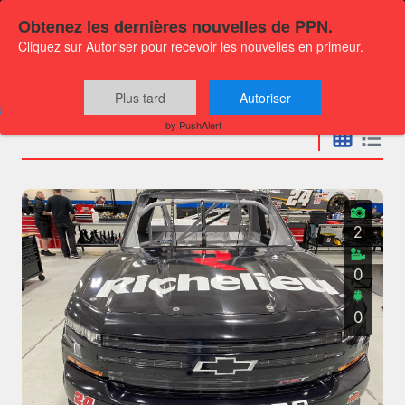
Obtenez les dernières nouvelles de PPN.
Cliquez sur Autoriser pour recevoir les nouvelles en primeur.
Communiqués
Plus tard
Autoriser
by PushAlert
2
0
0