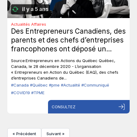
il y a 5 ans
Actualités Affaires
Des Entrepreneurs Canadiens, des
parents et des chefs d’entreprises
francophones ont déposé un
recours contre le gouvernement
Source:Entrepreneurs en Actions du Québec Québec,
du Québec.
Canada, le 28 décembre 2020 - L’organisation
« Entrepreneurs en Action du Québec (EAQ), des chefs
d’entreprises Canadiens de...
#Canada
#Québec
#pme
#Actualité
#Communiqué
#COVID19
#TPME
CONSULTEZ
« Précédent
Suivant »