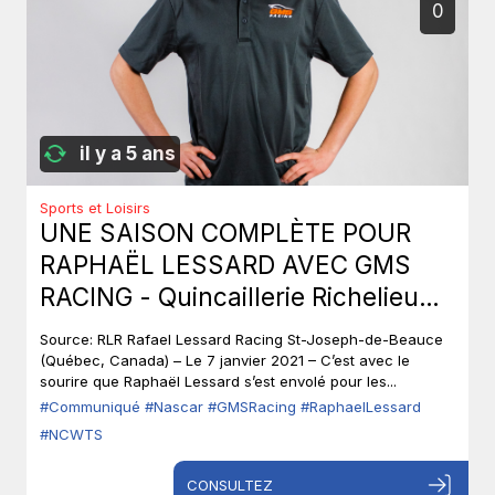
0
il y a 5 ans
Sports et Loisirs
UNE SAISON COMPLÈTE POUR
RAPHAËL LESSARD AVEC GMS
RACING - Quincaillerie Richelieu
renouvelle son partenariat
Source: RLR Rafael Lessard Racing St-Joseph-de-Beauce
(Québec, Canada) – Le 7 janvier 2021 – C’est avec le
sourire que Raphaël Lessard s’est envolé pour les...
#Communiqué
#Nascar
#GMSRacing
#RaphaelLessard
#NCWTS
CONSULTEZ