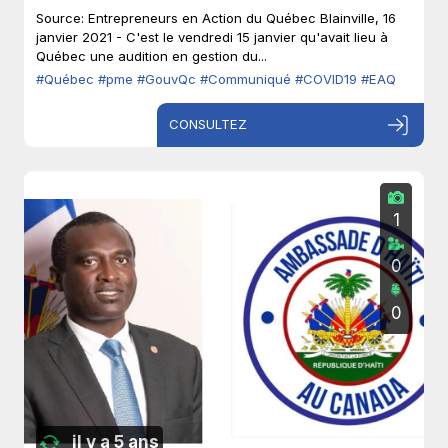
Source: Entrepreneurs en Action du Québec Blainville, 16
janvier 2021 - C'est le vendredi 15 janvier qu'avait lieu à
Québec une audition en gestion du...
#Québec
#pme
#GouvQc
#Communiqué
#COVID19
#EAQ
CONSULTEZ
1
0
0
il y a 5 ans