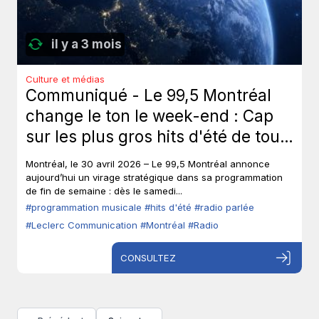
il y a 3 mois
Culture et médias
Communiqué - Le 99,5 Montréal
change le ton le week-end : Cap
sur les plus gros hits d'été de tous
les temps, sans toucher à ses voix
Montréal, le 30 avril 2026 – Le 99,5 Montréal annonce
fortes en semaine.
aujourd’hui un virage stratégique dans sa programmation
de fin de semaine : dès le samedi...
#programmation musicale
#hits d'été
#radio parlée
#Leclerc Communication
#Montréal
#Radio
CONSULTEZ