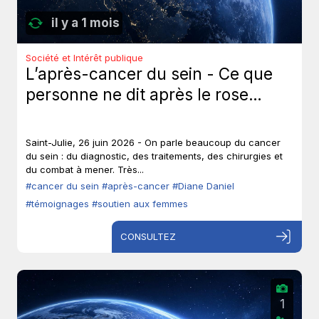
il y a 1 mois
Société et Intérêt publique
L’après-cancer du sein - Ce que
personne ne dit après le rose…
Saint-Julie, 26 juin 2026 - On parle beaucoup du cancer
du sein : du diagnostic, des traitements, des chirurgies et
du combat à mener. Très...
#cancer du sein
#après-cancer
#Diane Daniel
#témoignages
#soutien aux femmes
CONSULTEZ
1