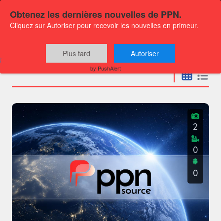
Obtenez les dernières nouvelles de PPN.
Cliquez sur Autoriser pour recevoir les nouvelles en primeur.
Communiqués
Plus tard
Autoriser
by PushAlert
2
0
0