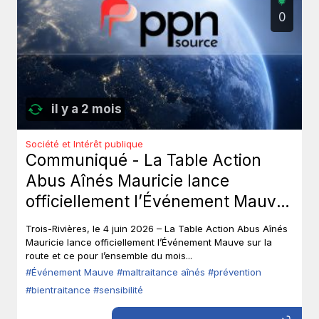
0
il y a 2 mois
Société et Intérêt publique
Communiqué - La Table Action
Abus Aînés Mauricie lance
officiellement l’Événement Mauve
sur la route.
Trois-Rivières, le 4 juin 2026 – La Table Action Abus Aînés
Mauricie lance officiellement l’Événement Mauve sur la
route et ce pour l’ensemble du mois...
#Événement Mauve
#maltraitance aînés
#prévention
#bientraitance
#sensibilité