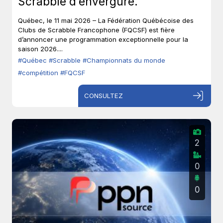
Scrabble d’envergure.
Québec, le 11 mai 2026 – La Fédération Québécoise des
Clubs de Scrabble Francophone (FQCSF) est fière
d’annoncer une programmation exceptionnelle pour la
saison 2026....
#Québec
#Scrabble
#Championnats du monde
#compétition
#FQCSF
CONSULTEZ
2
0
0