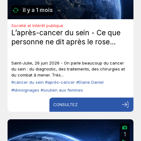
il y a 1 mois
Société et Intérêt publique
L’après-cancer du sein - Ce que
personne ne dit après le rose…
Saint-Julie, 26 juin 2026 - On parle beaucoup du cancer
du sein : du diagnostic, des traitements, des chirurgies et
du combat à mener. Très...
#cancer du sein
#après-cancer
#Diane Daniel
#témoignages
#soutien aux femmes
CONSULTEZ
1