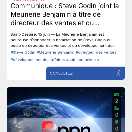
Communiqué : Steve Godin joint la
Meunerie Benjamin à titre de
directeur des ventes et du
développement des affaires.
Saint-Césaire, 15 juin — La Meunerie Benjamin est
heureuse d’annoncer la nomination de Steve Godin au
poste de directeur des ventes et du développement des...
#Steve Godin
#Meunerie Benjamin
#directeur des ventes
#développement des affaires
#nutrition animale
CONSULTEZ
2
0
0