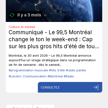
il y a 3 mois
Culture et médias
Communiqué - Le 99,5 Montréal
change le ton le week-end : Cap
sur les plus gros hits d'été de tous
les temps, sans toucher à ses voix
Montréal, le 30 avril 2026 – Le 99,5 Montréal annonce
fortes en semaine.
aujourd’hui un virage stratégique dans sa programmation
de fin de semaine : dès le samedi...
#programmation musicale
#hits d'été
#radio parlée
#Leclerc Communication
#Montréal
#Radio
CONSULTEZ