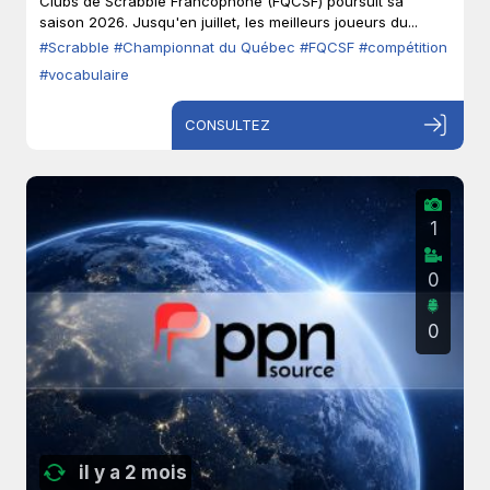
Clubs de Scrabble Francophone (FQCSF) poursuit sa
saison 2026. Jusqu'en juillet, les meilleurs joueurs du...
#Scrabble
#Championnat du Québec
#FQCSF
#compétition
#vocabulaire
CONSULTEZ
1
0
0
il y a 2 mois