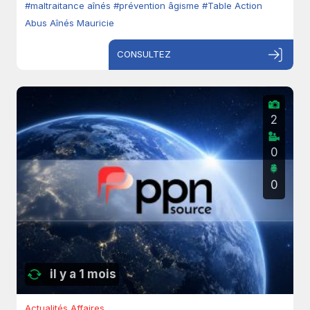
#maltraitance aînés
#prévention âgisme
#Table Action
Abus Aînés Mauricie
CONSULTEZ
2
0
0
il y a 1 mois
Actualités Affaires