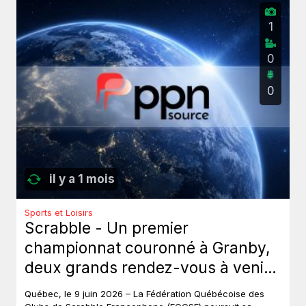
1
0
0
il y a 1 mois
Sports et Loisirs
Scrabble - Un premier
championnat couronné à Granby,
deux grands rendez-vous à venir
au Québec.
Québec, le 9 juin 2026 – La Fédération Québécoise des