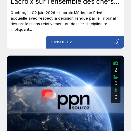
Lacroix sur l’ensemble des chefs
et met un terme à près de six ans
Québec, le 02 juin 2026 - Lacroix Médecine Privée
de procédures disciplinaires.
accueille avec respect la décision rendue par le Tribunal
des professions relativement au dossier disciplinaire
impliquant...
CONSULTEZ
2
0
0