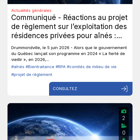
Actualités générales
Communiqué - Réactions au projet
de règlement sur l’exploitation des
résidences privées pour aînés :
Les aînés ont-ils toujours leur droit
Drummondville, le 5 juin 2026 - Alors que le gouvernement
de parole?
du Québec lançait son programme en 2024 « La fierté de
vieillir », en 2026,...
#aînés
#Bientraitance
#RPA
#comités de milieu de vie
#projet de règlement
CONSULTEZ
2
0