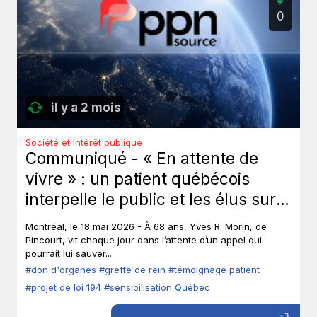
0
il y a 2 mois
Société et Intérêt publique
Communiqué - « En attente de
vivre » : un patient québécois
interpelle le public et les élus sur
le don d’organes.
Montréal, le 18 mai 2026 - À 68 ans, Yves R. Morin, de
Pincourt, vit chaque jour dans l’attente d’un appel qui
pourrait lui sauver...
#don d'organes
#greffe de rein
#témoignage patient
#projet de loi 194
#sensibilisation Québec