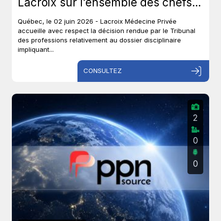
Lacroix sur l’ensemble des chefs
et met un terme à près de six ans
Québec, le 02 juin 2026 - Lacroix Médecine Privée
de procédures disciplinaires.
accueille avec respect la décision rendue par le Tribunal
des professions relativement au dossier disciplinaire
impliquant...
CONSULTEZ
2
0
0