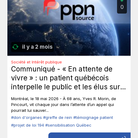
0
il y a 2 mois
Société et Intérêt publique
Communiqué - « En attente de
vivre » : un patient québécois
interpelle le public et les élus sur
le don d’organes.
Montréal, le 18 mai 2026 - À 68 ans, Yves R. Morin, de
Pincourt, vit chaque jour dans l’attente d’un appel qui
pourrait lui sauver...
#don d'organes
#greffe de rein
#témoignage patient
#projet de loi 194
#sensibilisation Québec