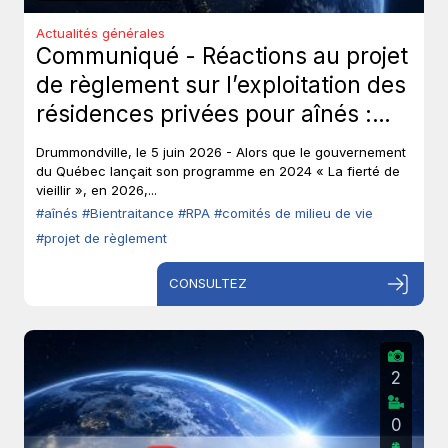
Actualités générales
Communiqué - Réactions au projet
de règlement sur l’exploitation des
résidences privées pour aînés :
Les aînés ont-ils toujours leur droit
Drummondville, le 5 juin 2026 - Alors que le gouvernement
de parole?
du Québec lançait son programme en 2024 « La fierté de
vieillir », en 2026,...
#aînés
#Bientraitance
#RPA
#comités de milieu de vie
#projet de règlement
CONSULTEZ
2
0