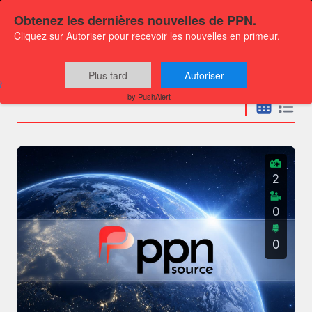
Obtenez les dernières nouvelles de PPN.
Cliquez sur Autoriser pour recevoir les nouvelles en primeur.
Communiqués
Plus tard
Autoriser
by PushAlert
2
0
0