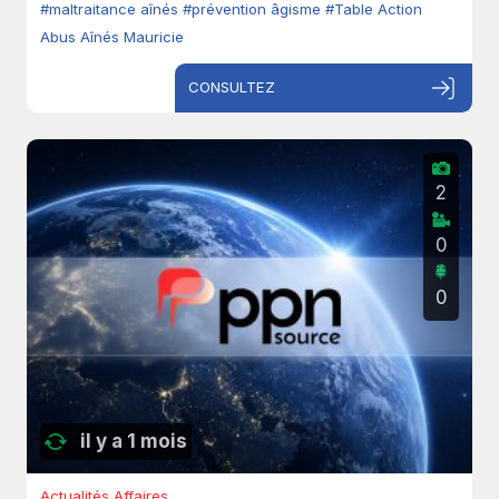
#maltraitance aînés
#prévention âgisme
#Table Action
Abus Aînés Mauricie
CONSULTEZ
2
0
0
il y a 1 mois
Actualités Affaires