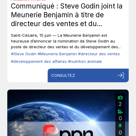
Communiqué : Steve Godin joint la
Meunerie Benjamin à titre de
directeur des ventes et du
développement des affaires.
Saint-Césaire, 15 juin — La Meunerie Benjamin est
heureuse d’annoncer la nomination de Steve Godin au
poste de directeur des ventes et du développement des...
#Steve Godin
#Meunerie Benjamin
#directeur des ventes
#développement des affaires
#nutrition animale
CONSULTEZ
2
0
0