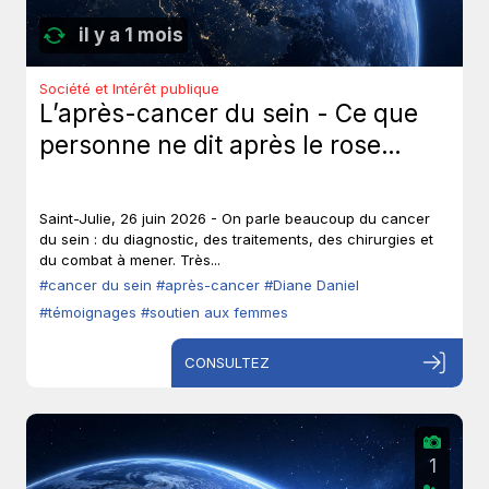
il y a 1 mois
Société et Intérêt publique
L’après-cancer du sein - Ce que
personne ne dit après le rose…
Saint-Julie, 26 juin 2026 - On parle beaucoup du cancer
du sein : du diagnostic, des traitements, des chirurgies et
du combat à mener. Très...
#cancer du sein
#après-cancer
#Diane Daniel
#témoignages
#soutien aux femmes
CONSULTEZ
1