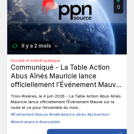
0
il y a 2 mois
Société et Intérêt publique
Communiqué - La Table Action
Abus Aînés Mauricie lance
officiellement l’Événement Mauve
sur la route.
Trois-Rivières, le 4 juin 2026 – La Table Action Abus Aînés
Mauricie lance officiellement l’Événement Mauve sur la
route et ce pour l’ensemble du mois...
#Événement Mauve
#maltraitance aînés
#prévention
#bientraitance
#sensibilité