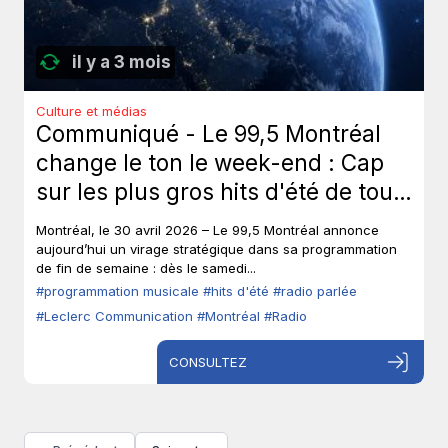
il y a 3 mois
Culture et médias
Communiqué - Le 99,5 Montréal
change le ton le week-end : Cap
sur les plus gros hits d'été de tous
les temps, sans toucher à ses voix
Montréal, le 30 avril 2026 – Le 99,5 Montréal annonce
fortes en semaine.
aujourd’hui un virage stratégique dans sa programmation
de fin de semaine : dès le samedi...
#programmation musicale
#hits d'été
#radio parlée
#Leclerc Communication
#Montréal
#Radio
CONSULTEZ