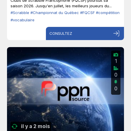
Clubs de Scrabble Francophone (FQCSF) poursuit sa
saison 2026. Jusqu'en juillet, les meilleurs joueurs du...
#Scrabble
#Championnat du Québec
#FQCSF
#compétition
#vocabulaire
CONSULTEZ
1
0
0
il y a 2 mois