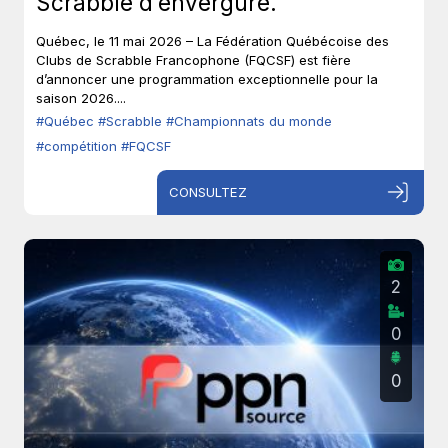
Scrabble d’envergure.
Québec, le 11 mai 2026 – La Fédération Québécoise des
Clubs de Scrabble Francophone (FQCSF) est fière
d’annoncer une programmation exceptionnelle pour la
saison 2026....
#Québec
#Scrabble
#Championnats du monde
#compétition
#FQCSF
CONSULTEZ
2
0
0