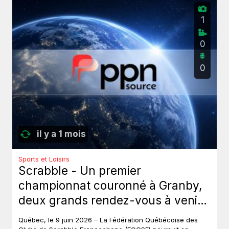
1
0
0
il y a 1 mois
Sports et Loisirs
Scrabble - Un premier
championnat couronné à Granby,
deux grands rendez-vous à venir
au Québec.
Québec, le 9 juin 2026 – La Fédération Québécoise des