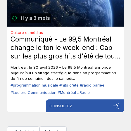
il y a 3 mois
Culture et médias
Communiqué - Le 99,5 Montréal
change le ton le week-end : Cap
sur les plus gros hits d'été de tous
les temps, sans toucher à ses voix
Montréal, le 30 avril 2026 – Le 99,5 Montréal annonce
fortes en semaine.
aujourd’hui un virage stratégique dans sa programmation
de fin de semaine : dès le samedi...
#programmation musicale
#hits d'été
#radio parlée
#Leclerc Communication
#Montréal
#Radio
CONSULTEZ