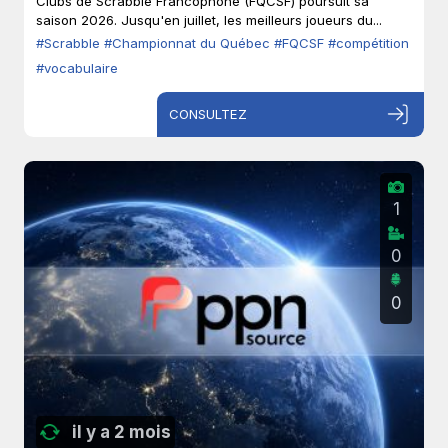
Clubs de Scrabble Francophone (FQCSF) poursuit sa
saison 2026. Jusqu'en juillet, les meilleurs joueurs du...
#Scrabble
#Championnat du Québec
#FQCSF
#compétition
#vocabulaire
CONSULTEZ
1
0
0
il y a 2 mois