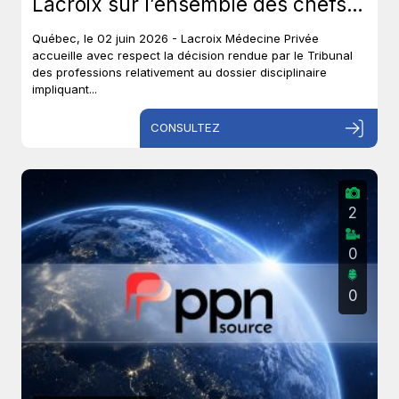
Lacroix sur l’ensemble des chefs
et met un terme à près de six ans
Québec, le 02 juin 2026 - Lacroix Médecine Privée
de procédures disciplinaires.
accueille avec respect la décision rendue par le Tribunal
des professions relativement au dossier disciplinaire
impliquant...
CONSULTEZ
2
0
0