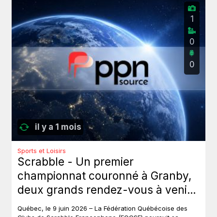
1
0
0
il y a 1 mois
Sports et Loisirs
Scrabble - Un premier
championnat couronné à Granby,
deux grands rendez-vous à venir
au Québec.
Québec, le 9 juin 2026 – La Fédération Québécoise des