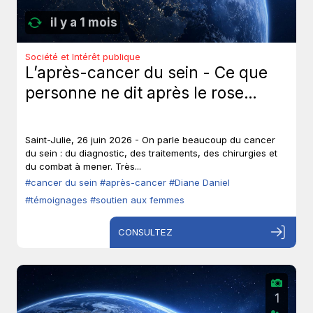
il y a 1 mois
Société et Intérêt publique
L’après-cancer du sein - Ce que
personne ne dit après le rose…
Saint-Julie, 26 juin 2026 - On parle beaucoup du cancer
du sein : du diagnostic, des traitements, des chirurgies et
du combat à mener. Très...
#cancer du sein
#après-cancer
#Diane Daniel
#témoignages
#soutien aux femmes
CONSULTEZ
1