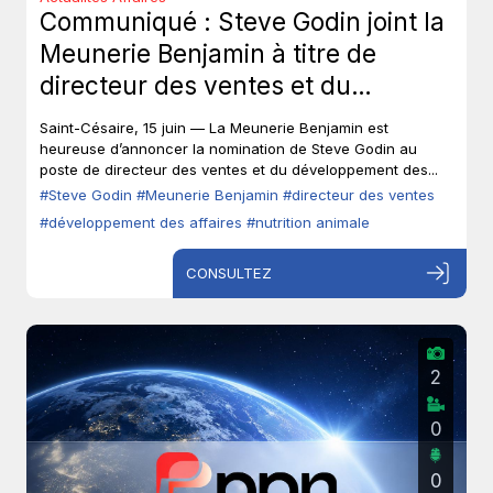
Communiqué : Steve Godin joint la
Meunerie Benjamin à titre de
directeur des ventes et du
développement des affaires.
Saint-Césaire, 15 juin — La Meunerie Benjamin est
heureuse d’annoncer la nomination de Steve Godin au
poste de directeur des ventes et du développement des...
#Steve Godin
#Meunerie Benjamin
#directeur des ventes
#développement des affaires
#nutrition animale
CONSULTEZ
2
0
0