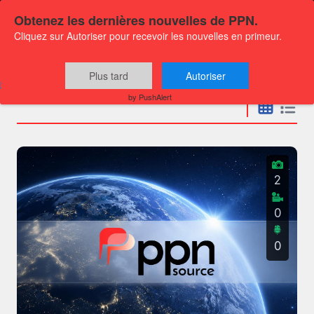
Obtenez les dernières nouvelles de PPN.
Cliquez sur Autoriser pour recevoir les nouvelles en primeur.
Communiqués
Plus tard
Autoriser
by PushAlert
2
0
0