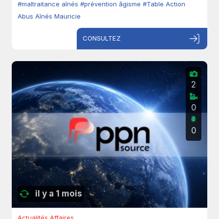
#maltraitance aînés
#prévention âgisme
#Table Action
Abus Aînés Mauricie
CONSULTEZ
2
0
0
il y a 1 mois
Actualités Affaires