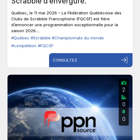
Scrabble d’envergure.
Québec, le 11 mai 2026 – La Fédération Québécoise des
Clubs de Scrabble Francophone (FQCSF) est fière
d’annoncer une programmation exceptionnelle pour la
saison 2026....
#Québec
#Scrabble
#Championnats du monde
#compétition
#FQCSF
CONSULTEZ
2
0
0