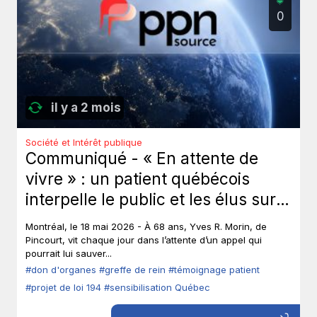
0
il y a 2 mois
Société et Intérêt publique
Communiqué - « En attente de
vivre » : un patient québécois
interpelle le public et les élus sur
le don d’organes.
Montréal, le 18 mai 2026 - À 68 ans, Yves R. Morin, de
Pincourt, vit chaque jour dans l’attente d’un appel qui
pourrait lui sauver...
#don d'organes
#greffe de rein
#témoignage patient
#projet de loi 194
#sensibilisation Québec