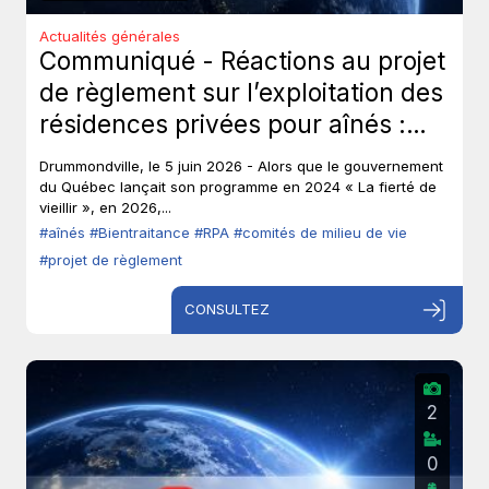
Actualités générales
Communiqué - Réactions au projet
de règlement sur l’exploitation des
résidences privées pour aînés :
Les aînés ont-ils toujours leur droit
Drummondville, le 5 juin 2026 - Alors que le gouvernement
de parole?
du Québec lançait son programme en 2024 « La fierté de
vieillir », en 2026,...
#aînés
#Bientraitance
#RPA
#comités de milieu de vie
#projet de règlement
CONSULTEZ
2
0