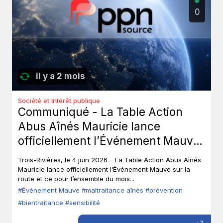
0
il y a 2 mois
Société et Intérêt publique
Communiqué - La Table Action
Abus Aînés Mauricie lance
officiellement l’Événement Mauve
sur la route.
Trois-Rivières, le 4 juin 2026 – La Table Action Abus Aînés
Mauricie lance officiellement l’Événement Mauve sur la
route et ce pour l’ensemble du mois...
#Événement Mauve
#maltraitance aînés
#prévention
#bientraitance
#sensibilité