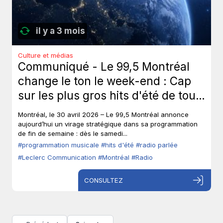
il y a 3 mois
Culture et médias
Communiqué - Le 99,5 Montréal
change le ton le week-end : Cap
sur les plus gros hits d'été de tous
les temps, sans toucher à ses voix
Montréal, le 30 avril 2026 – Le 99,5 Montréal annonce
fortes en semaine.
aujourd’hui un virage stratégique dans sa programmation
de fin de semaine : dès le samedi...
#programmation musicale
#hits d'été
#radio parlée
#Leclerc Communication
#Montréal
#Radio
CONSULTEZ