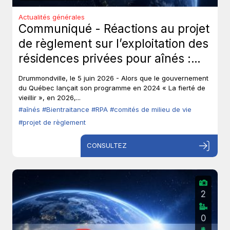
Actualités générales
Communiqué - Réactions au projet
de règlement sur l’exploitation des
résidences privées pour aînés :
Les aînés ont-ils toujours leur droit
Drummondville, le 5 juin 2026 - Alors que le gouvernement
de parole?
du Québec lançait son programme en 2024 « La fierté de
vieillir », en 2026,...
#aînés
#Bientraitance
#RPA
#comités de milieu de vie
#projet de règlement
CONSULTEZ
2
0