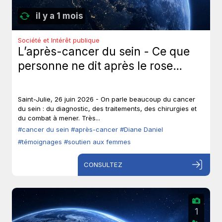
il y a 1 mois
Société et Intérêt publique
L’après-cancer du sein - Ce que
personne ne dit après le rose…
Saint-Julie, 26 juin 2026 - On parle beaucoup du cancer
du sein : du diagnostic, des traitements, des chirurgies et
du combat à mener. Très...
#cancer du sein
#après-cancer
#Diane Daniel
#témoignages
#soutien aux femmes
CONSULTEZ
1