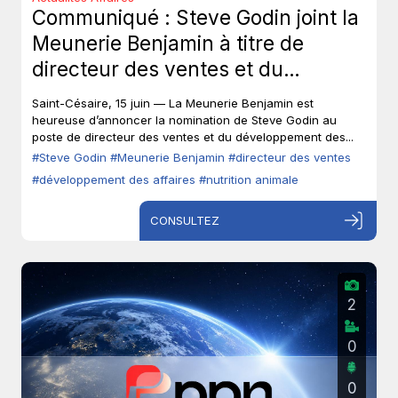
Communiqué : Steve Godin joint la
Meunerie Benjamin à titre de
directeur des ventes et du
développement des affaires.
Saint-Césaire, 15 juin — La Meunerie Benjamin est
heureuse d’annoncer la nomination de Steve Godin au
poste de directeur des ventes et du développement des...
#Steve Godin
#Meunerie Benjamin
#directeur des ventes
#développement des affaires
#nutrition animale
CONSULTEZ
2
0
0