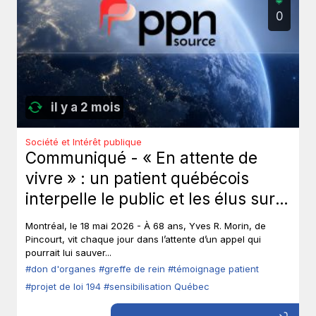
0
il y a 2 mois
Société et Intérêt publique
Communiqué - « En attente de
vivre » : un patient québécois
interpelle le public et les élus sur
le don d’organes.
Montréal, le 18 mai 2026 - À 68 ans, Yves R. Morin, de
Pincourt, vit chaque jour dans l’attente d’un appel qui
pourrait lui sauver...
#don d'organes
#greffe de rein
#témoignage patient
#projet de loi 194
#sensibilisation Québec