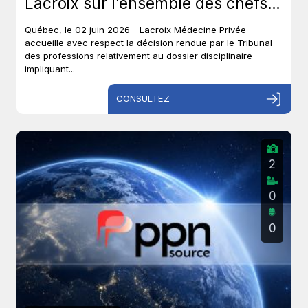
Lacroix sur l’ensemble des chefs
et met un terme à près de six ans
Québec, le 02 juin 2026 - Lacroix Médecine Privée
de procédures disciplinaires.
accueille avec respect la décision rendue par le Tribunal
des professions relativement au dossier disciplinaire
impliquant...
CONSULTEZ
2
0
0