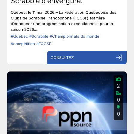
Scrabble d’envergure.
Québec, le 11 mai 2026 – La Fédération Québécoise des
Clubs de Scrabble Francophone (FQCSF) est fière
d’annoncer une programmation exceptionnelle pour la
saison 2026....
#Québec
#Scrabble
#Championnats du monde
#compétition
#FQCSF
CONSULTEZ
2
0
0