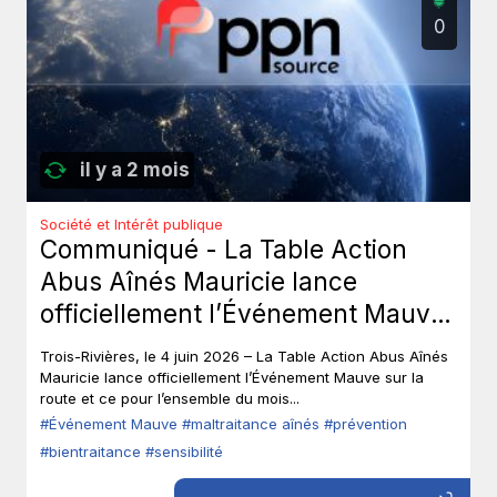
0
il y a 2 mois
Société et Intérêt publique
Communiqué - La Table Action
Abus Aînés Mauricie lance
officiellement l’Événement Mauve
sur la route.
Trois-Rivières, le 4 juin 2026 – La Table Action Abus Aînés
Mauricie lance officiellement l’Événement Mauve sur la
route et ce pour l’ensemble du mois...
#Événement Mauve
#maltraitance aînés
#prévention
#bientraitance
#sensibilité