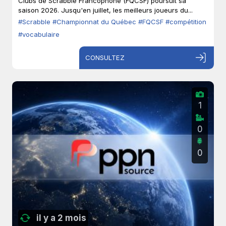
Clubs de Scrabble Francophone (FQCSF) poursuit sa
saison 2026. Jusqu'en juillet, les meilleurs joueurs du...
#Scrabble
#Championnat du Québec
#FQCSF
#compétition
#vocabulaire
CONSULTEZ
1
0
0
il y a 2 mois