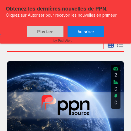
Obtenez les dernières nouvelles de PPN.
Cliquez sur Autoriser pour recevoir les nouvelles en primeur.
Communiqués
Plus tard
Autoriser
by PushAlert
2
0
0