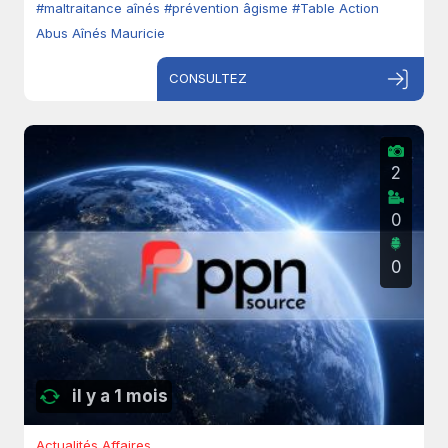
#maltraitance aînés
#prévention âgisme
#Table Action
Abus Aînés Mauricie
CONSULTEZ
2
0
0
il y a 1 mois
Actualités Affaires