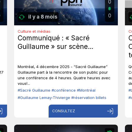
0
0
0
0
il y a 8 mois
Culture et médias
C
Communiqué : « Sacré
C
Guillaume » sur scène…
t
s
l
Montréal, 4 décembre 2025 - “Sacré Guillaume”
Q
M
17
Guillaume part à la rencontre de son public pour
C
une conférence de 4 heures. Quatre heures avec
a
vous!...
d
#Sacré Guillaume
#conférence
#Montréal
#
#Guillaume Lemay-Thivierge
#réservation billets
#
CONSULTEZ