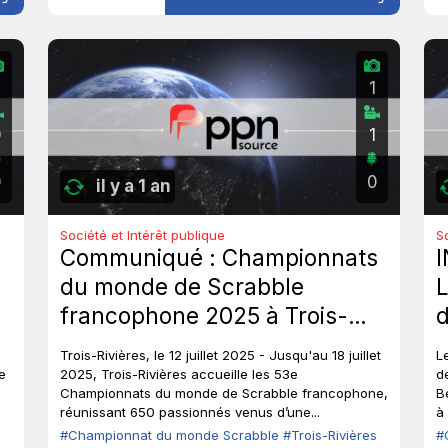
2
1
0
1
0
0
il y a 1 an
Société et Intérêt publique
S
Communiqué : Championnats
du monde de Scrabble
francophone 2025 à Trois-
Rivières.
Trois-Rivières, le 12 juillet 2025 - Jusqu'au 18 juillet
L
e
2025, Trois-Rivières accueille les 53e
d
Championnats du monde de Scrabble francophone,
B
réunissant 650 passionnés venus d’une...
à 
#Championnat du monde Scrabble
#Trois-Rivières
#