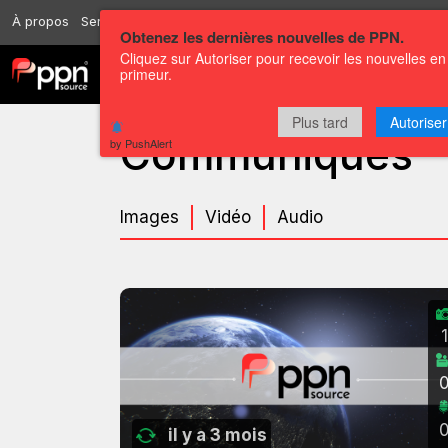
À propos
Services
Ressources
Envoyer
Correspondants
Conta
Obtenez les dernières nouvelles de PPN.
Cliquez sur Autoriser pour recevoir les nouvelles en
primeur.
Chaînes
Communiqués
Plus tard
Autoriser
Communiqués
by PushAlert
Images
Vidéo
Audio
1
il y a 3 mois