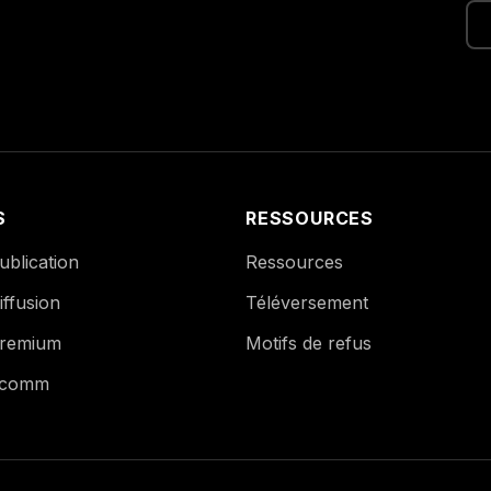
S
RESSOURCES
blication
Ressources
ffusion
Téléversement
remium
Motifs de refus
Ecomm