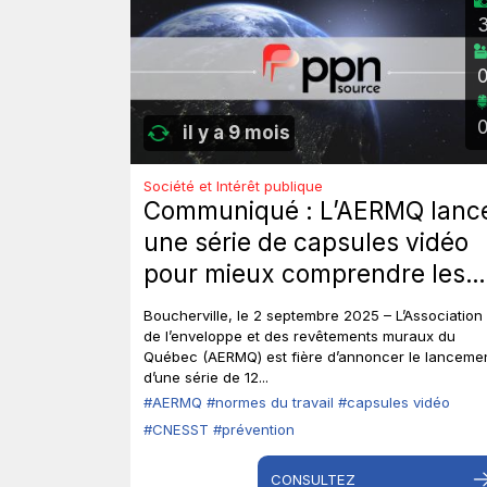
il y a 9 mois
Société et Intérêt publique
Communiqué : L’AERMQ lanc
une série de capsules vidéo
pour mieux comprendre les
normes du travail, grâce à la
Boucherville, le 2 septembre 2025 – L’Association
participation de la CNESST.
de l’enveloppe et des revêtements muraux du
Québec (AERMQ) est fière d’annoncer le lanceme
d’une série de 12...
#AERMQ
#normes du travail
#capsules vidéo
#CNESST
#prévention
CONSULTEZ