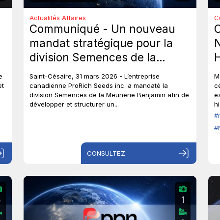
Actualités Affaires
C
Communiqué - Un nouveau
mandat stratégique pour la
division Semences de la
Meunerie Benjamin.
e
Saint-Césaire, 31 mars 2026 - L’entreprise
M
et
canadienne ProRich Seeds inc. a mandaté la
c
division Semences de la Meunerie Benjamin afin de
e
développer et structurer un...
hi
#
#
CONSULTEZ
5
1