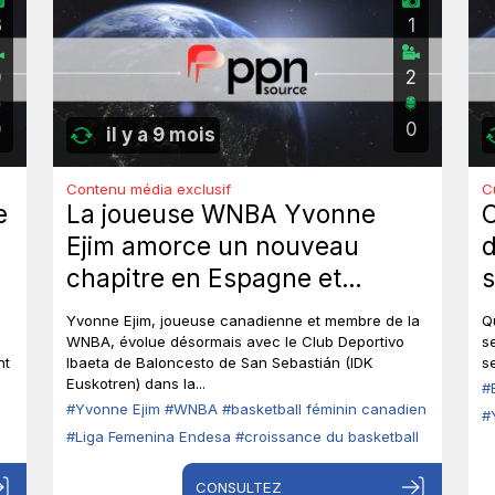
3
1
0
2
0
0
il y a 9 mois
Contenu média exclusif
C
e
La joueuse WNBA Yvonne
C
Ejim amorce un nouveau
d
chapitre en Espagne et
s
évoque l’essor du basketball
M
Yvonne Ejim, joueuse canadienne et membre de la
Q
féminin canadien
WNBA, évolue désormais avec le Club Deportivo
s
nt
Ibaeta de Baloncesto de San Sebastián (IDK
s
Euskotren) dans la...
#
#Yvonne Ejim
#WNBA
#basketball féminin canadien
#
#Liga Femenina Endesa
#croissance du basketball
CONSULTEZ