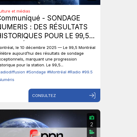
ulture et médias
Communiqué - SONDAGE
NUMERIS : DES RÉSULTATS
HISTORIQUES POUR LE 99,5
MONTRÉAL.
ontréal, le 10 décembre 2025 — Le 99,5 Montréal
élèbre aujourd’hui des résultats de sondage
xceptionnels, marquant une progression
storique pour la station. Le 99,5...
radiodiffusion
#Sondage
#Montréal
#Radio
#99.5
Numéris
CONSULTEZ
2