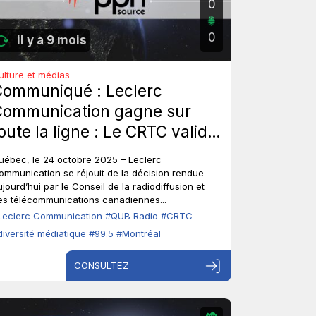
0
0
il y a 9 mois
ulture et médias
ommuniqué : Leclerc
Communication gagne sur
oute la ligne : Le CRTC valide
'entente entre le 99,5
uébec, le 24 octobre 2025 – Leclerc
ontréal et QUB RADIO.
ommunication se réjouit de la décision rendue
ujourd’hui par le Conseil de la radiodiffusion et
es télécommunications canadiennes...
Leclerc Communication
#QUB Radio
#CRTC
diversité médiatique
#99.5
#Montréal
CONSULTEZ