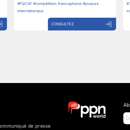
#FQCSF
#compétition francophone
#joueurs
#
internationaux
s
CONSULTEZ
Ab
 communiqué de presse