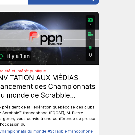
1
1
0
il y a 1 an
ociété et Intérêt publique
INVITATION AUX MÉDIAS -
Lancement des Championnats
du monde de Scrabble
francophone.
e président de la Fédération québécoise des clubs
e Scrabble™ francophone (FQCSF), M. Pierre
ergeron, vous convie à une conférence de presse
l'occasion du...
Championnats du monde
#Scrabble francophone