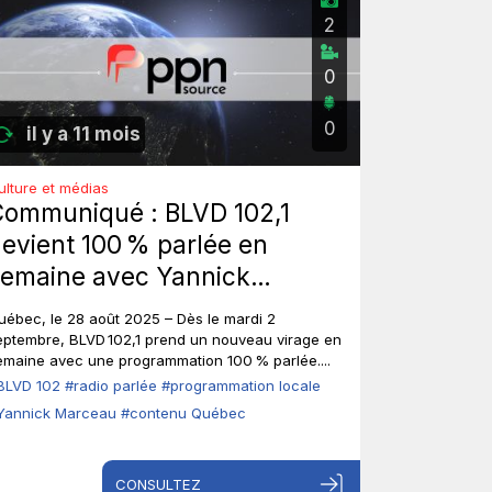
2
0
0
il y a 11 mois
ulture et médias
ommuniqué : BLVD 102,1
evient 100 % parlée en
emaine avec Yannick
arceau le matin.
uébec, le 28 août 2025 – Dès le mardi 2
eptembre, BLVD 102,1 prend un nouveau virage en
emaine avec une programmation 100 % parlée....
BLVD 102
#radio parlée
#programmation locale
Yannick Marceau
#contenu Québec
CONSULTEZ