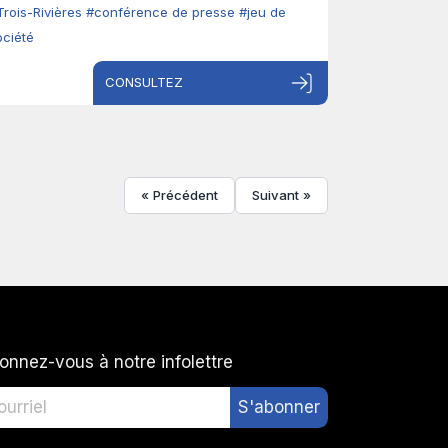
Trois-Rivières
#conférence de presse
#jeu de
ociété
CONSULTEZ
« Précédent
Suivant »
onnez-vous à notre infolettre