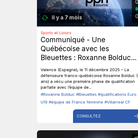
il y a 7 mois
Sports et Loisirs
Communiqué - Une
Québécoise avec les
Bleuettes : Roxanne Bolduc
avec la France au 1er tour de
Valence (Espagne), le 11 décembre 2025 – La
qualifications à l’Euro U19 de
défenseure franco-québécoise Roxanne Bolduc (
ans) a vécu une première phase de qualification
soccer.
parfaite avec l’équipe de...
#Roxanne Bolduc
#Bleuettes
#qualifications Euro
U19
#équipe de France féminine
#Villarreal CF
CONSULTEZ