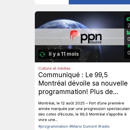
il y a 11 mois
Culture et médias
Communiqué : Le 99,5
Montréal dévoile sa nouvelle
programmation! Plus de
contenu, plus de mordant,
Montréal, le 12 août 2025 – Fort d’une première
plus de Mario, dès le 25 août!
année marquée par une progression spectaculair
des cotes d’écoute, le 99,5 Montréal s’apprête à
vivre une...
#programmation
#Mario Dumont
#radio