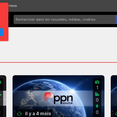
ctez-nous
1
0
0
0
0
il y a 4 mois