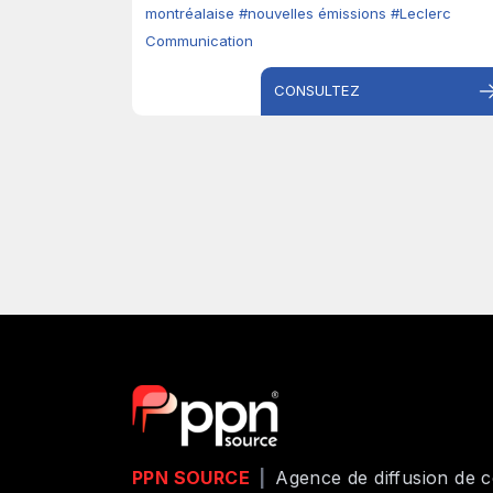
montréalaise
#nouvelles émissions
#Leclerc
Communication
CONSULTEZ
PPN SOURCE
|
Agence de diffusion de