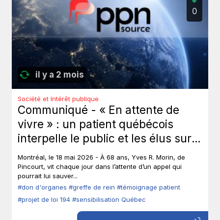
0
il y a 2 mois
Société et Intérêt publique
Communiqué - « En attente de
vivre » : un patient québécois
interpelle le public et les élus sur
le don d’organes.
Montréal, le 18 mai 2026 - À 68 ans, Yves R. Morin, de
Pincourt, vit chaque jour dans l’attente d’un appel qui
pourrait lui sauver...
#don d'organes
#greffe de rein
#témoignage patient
#projet de loi 194
#sensibilisation Québec