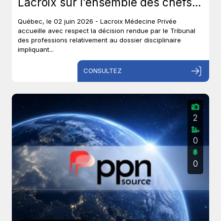
Lacroix sur l’ensemble des chefs
et met un terme à près de six ans
Québec, le 02 juin 2026 - Lacroix Médecine Privée
de procédures disciplinaires.
accueille avec respect la décision rendue par le Tribunal
des professions relativement au dossier disciplinaire
impliquant...
CONSULTEZ
2
0
0