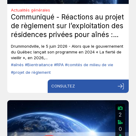
Actualités générales
Communiqué - Réactions au projet
de règlement sur l’exploitation des
résidences privées pour aînés :
Les aînés ont-ils toujours leur droit
Drummondville, le 5 juin 2026 - Alors que le gouvernement
de parole?
du Québec lançait son programme en 2024 « La fierté de
vieillir », en 2026,...
#aînés
#Bientraitance
#RPA
#comités de milieu de vie
#projet de règlement
CONSULTEZ
2
0