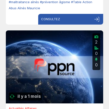
#maltraitance aînés
#prévention âgisme
#Table Action
Abus Aînés Mauricie
CONSULTEZ
2
0
0
il y a 1 mois
Actualités Affaires