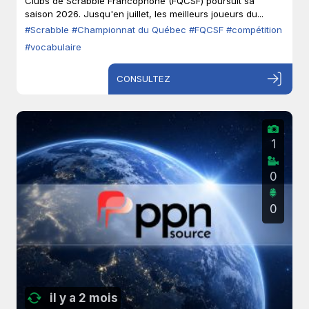
Clubs de Scrabble Francophone (FQCSF) poursuit sa
saison 2026. Jusqu'en juillet, les meilleurs joueurs du...
#Scrabble
#Championnat du Québec
#FQCSF
#compétition
#vocabulaire
CONSULTEZ
1
0
0
il y a 2 mois