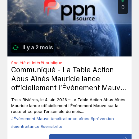
0
il y a 2 mois
Société et Intérêt publique
Communiqué - La Table Action
Abus Aînés Mauricie lance
officiellement l’Événement Mauve
sur la route.
Trois-Rivières, le 4 juin 2026 – La Table Action Abus Aînés
Mauricie lance officiellement l’Événement Mauve sur la
route et ce pour l’ensemble du mois...
#Événement Mauve
#maltraitance aînés
#prévention
#bientraitance
#sensibilité