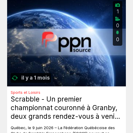
1
0
0
il y a 1 mois
Sports et Loisirs
Scrabble - Un premier
championnat couronné à Granby,
deux grands rendez-vous à venir
au Québec.
Québec, le 9 juin 2026 – La Fédération Québécoise des