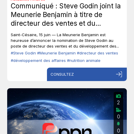
Communiqué : Steve Godin joint la
Meunerie Benjamin à titre de
directeur des ventes et du
développement des affaires.
Saint-Césaire, 15 juin — La Meunerie Benjamin est
heureuse d’annoncer la nomination de Steve Godin au
poste de directeur des ventes et du développement des...
#Steve Godin
#Meunerie Benjamin
#directeur des ventes
#développement des affaires
#nutrition animale
CONSULTEZ
2
0
0