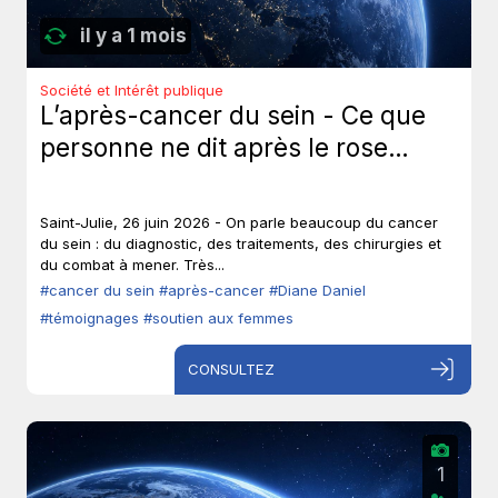
il y a 1 mois
Société et Intérêt publique
L’après-cancer du sein - Ce que
personne ne dit après le rose…
Saint-Julie, 26 juin 2026 - On parle beaucoup du cancer
du sein : du diagnostic, des traitements, des chirurgies et
du combat à mener. Très...
#cancer du sein
#après-cancer
#Diane Daniel
#témoignages
#soutien aux femmes
CONSULTEZ
1