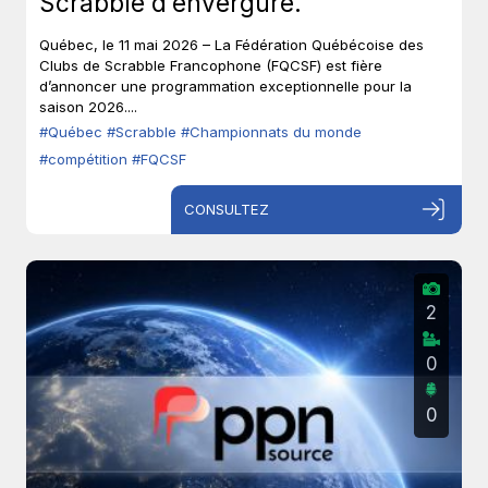
Scrabble d’envergure.
Québec, le 11 mai 2026 – La Fédération Québécoise des
Clubs de Scrabble Francophone (FQCSF) est fière
d’annoncer une programmation exceptionnelle pour la
saison 2026....
#Québec
#Scrabble
#Championnats du monde
#compétition
#FQCSF
CONSULTEZ
2
0
0