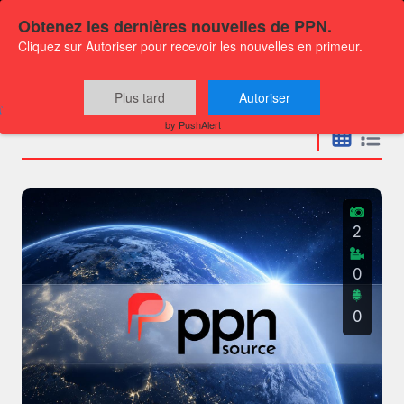
Obtenez les dernières nouvelles de PPN.
Cliquez sur Autoriser pour recevoir les nouvelles en primeur.
Communiqués
Plus tard
Autoriser
by PushAlert
2
0
0