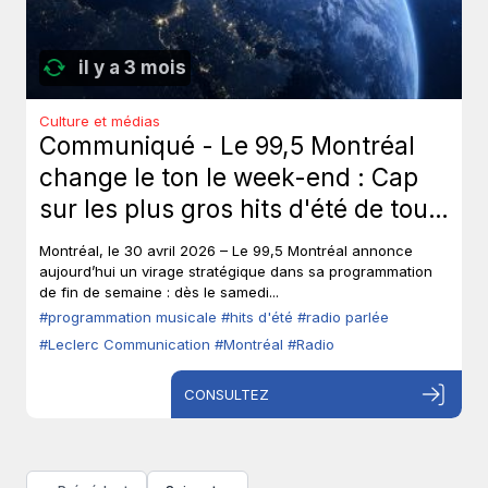
il y a 3 mois
Culture et médias
Communiqué - Le 99,5 Montréal
change le ton le week-end : Cap
sur les plus gros hits d'été de tous
les temps, sans toucher à ses voix
Montréal, le 30 avril 2026 – Le 99,5 Montréal annonce
fortes en semaine.
aujourd’hui un virage stratégique dans sa programmation
de fin de semaine : dès le samedi...
#programmation musicale
#hits d'été
#radio parlée
#Leclerc Communication
#Montréal
#Radio
CONSULTEZ