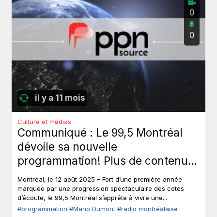
0
0
il y a 11 mois
Culture et médias
Communiqué : Le 99,5 Montréal
dévoile sa nouvelle
programmation! Plus de contenu,
plus de mordant, plus de Mario,
Montréal, le 12 août 2025 – Fort d’une première année
dès le 25 août!
marquée par une progression spectaculaire des cotes
d’écoute, le 99,5 Montréal s’apprête à vivre une...
#programmation
#Mario Dumont
#radio montréalaise