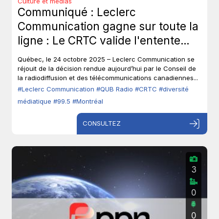
Culture et médias
Communiqué : Leclerc
Communication gagne sur toute la
ligne : Le CRTC valide l'entente
entre le 99,5 Montréal et QUB
Québec, le 24 octobre 2025 – Leclerc Communication se
RADIO.
réjouit de la décision rendue aujourd’hui par le Conseil de
la radiodiffusion et des télécommunications canadiennes...
#Leclerc Communication
#QUB Radio
#CRTC
#diversité
médiatique
#99.5
#Montréal
CONSULTEZ
3
0
0