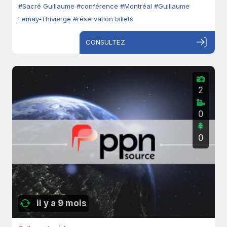
#Sacré Guillaume
#conférence
#Montréal
#Guillaume
Lemay-Thivierge
#réservation billets
CONSULTEZ
2
0
0
il y a 9 mois