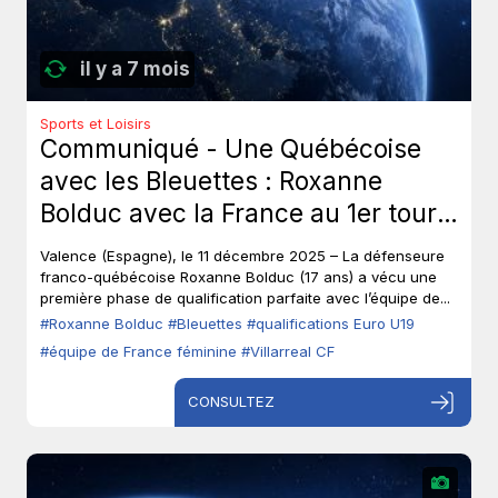
il y a 7 mois
Sports et Loisirs
Communiqué - Une Québécoise
avec les Bleuettes : Roxanne
Bolduc avec la France au 1er tour
des qualifications à l’Euro U19 de
Valence (Espagne), le 11 décembre 2025 – La défenseure
soccer.
franco-québécoise Roxanne Bolduc (17 ans) a vécu une
première phase de qualification parfaite avec l’équipe de...
#Roxanne Bolduc
#Bleuettes
#qualifications Euro U19
#équipe de France féminine
#Villarreal CF
CONSULTEZ