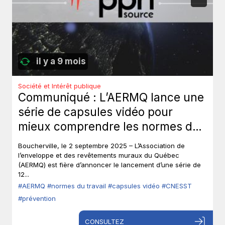
il y a 9 mois
Société et Intérêt publique
Communiqué : L’AERMQ lance une
série de capsules vidéo pour
mieux comprendre les normes du
travail, grâce à la participation de
Boucherville, le 2 septembre 2025 – L’Association de
la CNESST.
l’enveloppe et des revêtements muraux du Québec
(AERMQ) est fière d’annoncer le lancement d’une série de
12...
#AERMQ
#normes du travail
#capsules vidéo
#CNESST
#prévention
CONSULTEZ