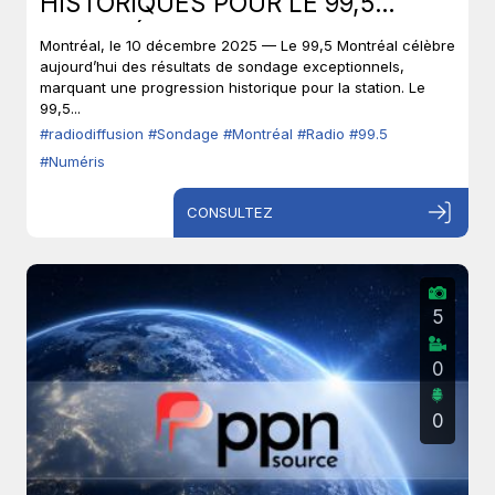
HISTORIQUES POUR LE 99,5
MONTRÉAL.
Montréal, le 10 décembre 2025 — Le 99,5 Montréal célèbre
aujourd’hui des résultats de sondage exceptionnels,
marquant une progression historique pour la station. Le
99,5...
#radiodiffusion
#Sondage
#Montréal
#Radio
#99.5
#Numéris
CONSULTEZ
5
0
0