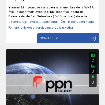
basketball féminin canadien
Yvonne Ejim, joueuse canadienne et membre de la WNBA,
évolue désormais avec le Club Deportivo Ibaeta de
Baloncesto de San Sebastián (IDK Euskotren) dans la...
#Yvonne Ejim
#WNBA
#basketball féminin canadien
#Liga
Femenina Endesa
#croissance du basketball
CONSULTEZ
2
0
0