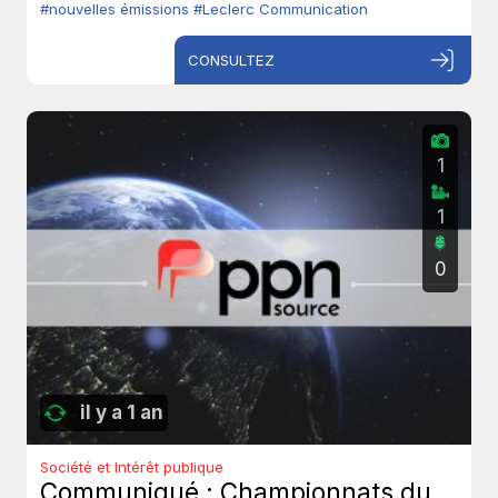
#nouvelles émissions
#Leclerc Communication
CONSULTEZ
1
1
0
il y a 1 an
Société et Intérêt publique
Communiqué : Championnats du